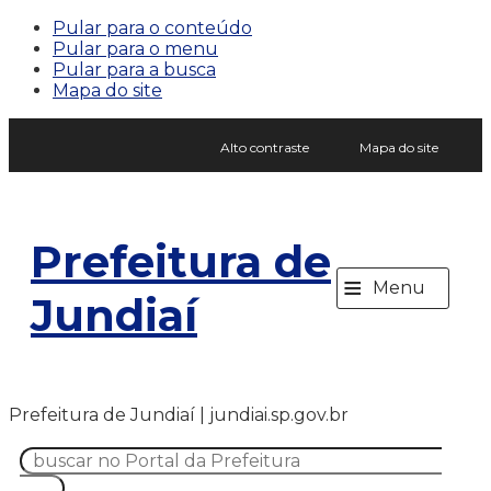
Pular para o conteúdo
Pular para o menu
Pular para a busca
Mapa do site
Alto contraste
Mapa do site
Prefeitura de
≡
Menu
Jundiaí
Prefeitura de Jundiaí | jundiai.sp.gov.br