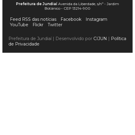
Prefeitura de Jundiaí
Avenida da Liberdade, s/nº - Jardim
Botânico - CEP 13214-900
Feed RSS das notícias
Facebook
Instagram
YouTube
Flickr
Twitter
Prefeitura de Jundiaí | Desenvolvido por
CIJUN
|
Política
de Privacidade