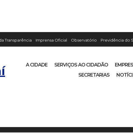
 da Transparência
Imprensa Oficial
Observatório
Previdência do 
A CIDADE
SERVIÇOS AO CIDADÃO
EMPRE
í
SECRETARIAS
NOTÍC