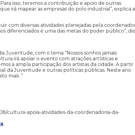
“Para isso, teremos a contribuição e apoio de outras
ue irá mapear as empresas do polo industrial”, explica a
buir com diversas atividades planejadas pela coordenador
rsos diferenciados é uma das metas do poder público”, dis
 da Juventude, com o tema “Nossos sonhos jamais
ura irá apoiar o evento com atrações artísticas e
s a ampla participação dos artistas da cidade. A partir
pal da Juventude e outras políticas públicas. Neste ano
to mais .”
/10/08/cultura-apoia-atividades-da-coordenadoria-da-
ra