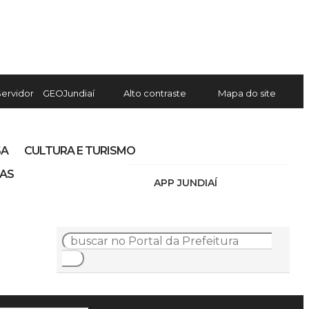
Servidor
GEOJundiaí
Alto contraste
Mapa do site
SA
CULTURA E TURISMO
IAS
APP JUNDIAÍ