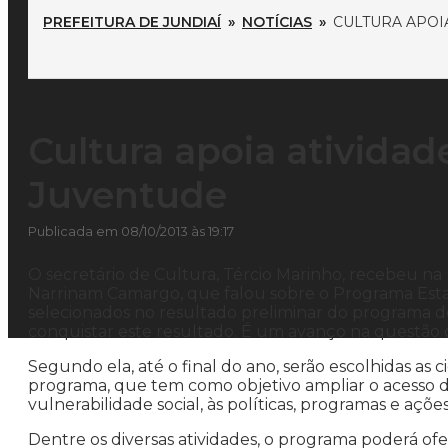
PREFEITURA DE JUNDIAÍ
»
NOTÍCIAS
»
CULTURA APOI
Cultura apoia ativida
Juventude
Publicada em 08/10/2013 às 19:17
O secretário de Cultura, Tércio Marinho, recebeu na
Narrinam Camargo, que falou sobre o Programa Estaç
selecionados no resultado preliminar do programa d
conquistar este resultado. É um avanço na questão de
Segundo ela, até o final do ano, serão escolhidas as 
programa, que tem como objetivo ampliar o acesso 
vulnerabilidade social, às políticas, programas e açõe
Dentre os diversas atividades, o programa poderá ofer