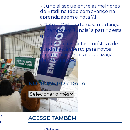
Jundiaí segue entre as melhores
do Brasil no Ideb com avanço na
aprendizagem e nota 7,1
Defesa Civil alerta para mudança
no tempo em Jundiaí a partir desta
quarta (5)
Cadastro das Rotas Turísticas de
Jundiaí está aberto para novos
empreendimentos e atualização
de informações
NOTÍCIAS POR DATA
Notícias
por
data
r
ACESSE TAMBÉM
a