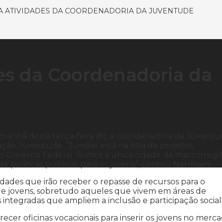
A ATIVIDADES DA COORDENADORIA DA JUVENTUDE
des da Coordenadoria da
 manhã desta terça-feira (8), a coordenadora da Juventu
ão Juventude. “Jundiaí está na lista de projetos
o Governo Federal. Somos a única cidade da macrorregi
 políticas públicas para os jovens”, contou Narrinam.
cidades que irão receber o repasse de recursos para o
de jovens, sobretudo aqueles que vivem em áreas de
s integradas que ampliem a inclusão e participação social
ecer oficinas vocacionais para inserir os jovens no merc