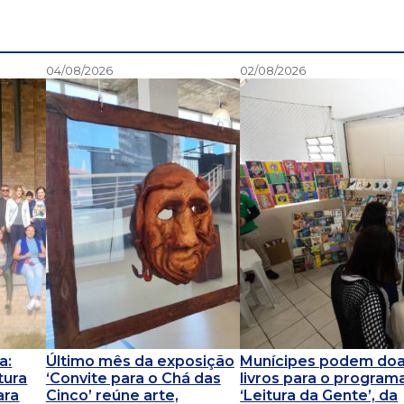
04/08/2026
02/08/2026
a:
Último mês da exposição
Munícipes podem doa
tura
‘Convite para o Chá das
livros para o program
ara
Cinco’ reúne arte,
‘Leitura da Gente’, da