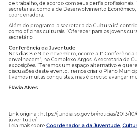
de trabalho, de acordo com seus perfis profissionais. 
secretarias, como a de Desenvolvimento Econômico, q
coordenadora.
Além do programa, a secretaria da Cultura irá contri
como oficinas culturais. “Oferecer para os jovens cu
secretário.
Conferência da Juventude
Nos dias 8 e 9 de novembro, ocorre a 1ª Conferência
envelhecem”, no Complexo Argos. A secretaria de Cult
exposições. “Teremos um espaço alternativo e queremo
discussões deste evento, iremos criar o Plano Munici
tivemos muitas conquistas, mas é preciso avançar mui
Flávia Alves
Link original: https://jundiai.sp.gov.br/noticias/2013
juventude/
Leia mais sobre
Coordenadoria da Juventude
,
Cultu