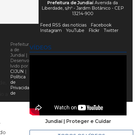
Prefeitura de Jundiaí
Avenida da
Liberdade, s/nº - Jardim Botânico - CEP
13214-900
Feed RSS das notícias
Facebook
Instagram
YouTube
Flickr
Twitter
Prefeitur
VÍDEOS
a de
Jundiaí |
Desenvo
lvido por
CIJUN
|
Política
de
de,
Privacida
de
ão a
Jundiaí | Proteger e Cuidar
.
ado