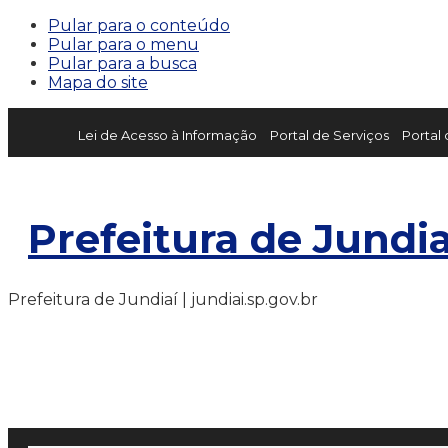
Pular para o conteúdo
Pular para o menu
Pular para a busca
Mapa do site
Lei de Acesso à Informação
Portal de Serviços
Portal
Prefeitura de Jundia
Prefeitura de Jundiaí | jundiai.sp.gov.br