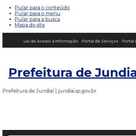
Pular para o conteúdo
Pular para o menu
Pular para a busca
Mapa do site
Lei de Acesso à Informação
Portal de Serviços
Portal
Prefeitura de Jundia
Prefeitura de Jundiaí | jundiai.sp.gov.br