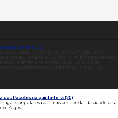
a segunda-feira (26)
ção para o Conselho Municipal da Juventude devem
ar, na segunda-feira (26), das 16h às 18h para realizar a
zado imediatamente na sequência, às 18h30. Serão
pectivos suplentes. Para se inscrever à vaga, […]
dos Pacotes na quinta-feira (20)
nagens populares reais mais conhecidas da cidade está
lexo Argos