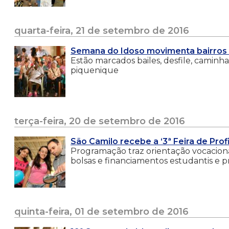
quarta-feira, 21 de setembro de 2016
Semana do Idoso movimenta bairros n
Estão marcados bailes, desfile, caminhad
piquenique
terça-feira, 20 de setembro de 2016
São Camilo recebe a ‘3ª Feira de Prof
Programação traz orientação vocacional
bolsas e financiamentos estudantis e 
quinta-feira, 01 de setembro de 2016