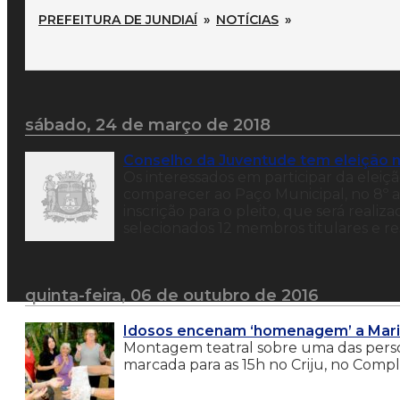
PREFEITURA DE JUNDIAÍ
»
NOTÍCIAS
»
sábado, 24 de março de 2018
Conselho da Juventude tem eleição n
Os interessados em participar da elei
comparecer ao Paço Municipal, no 8º and
inscrição para o pleito, que será reali
selecionados 12 membros titulares e res
quinta-feira, 06 de outubro de 2016
Idosos encenam ‘homenagem’ a Maria 
Montagem teatral sobre uma das perso
marcada para as 15h no Criju, no Comp