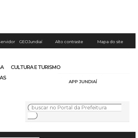
Servidor
GEOJundiaí
Alto contraste
Mapa do site
SA
CULTURA E TURISMO
IAS
APP JUNDIAÍ