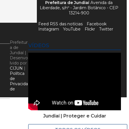
Prefeitura de Jundiaí
Avenida da
Liberdade, s/nº - Jardim Botânico - CEP
13214-900
Feed RSS das notícias
Facebook
Instagram
YouTube
Flickr
Twitter
Prefeitur
VÍDEOS
a de
Jundiaí |
Desenvo
lvido por
CIJUN
|
Política
de
Privacida
de
Jundiaí | Proteger e Cuidar