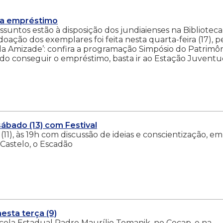
ara empréstimo
assuntos estão à disposição dos jundiaienses na Biblioteca
ação dos exemplares foi feita nesta quarta-feira (17), p
 Amizade’: confira a programação Simpósio do Patrimôn
sado conseguir o empréstimo, basta ir ao Estação Juvent
ábado (13) com Festival
11), às 19h com discussão de ideias e conscientização, em
Castelo, o Escadão
sta terça (9)
ola Estadual Padre Maurílio Tomanik, no Cecap, e na