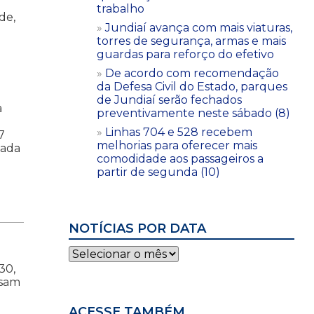
trabalho
de,
Jundiaí avança com mais viaturas,
torres de segurança, armas e mais
guardas para reforço do efetivo
De acordo com recomendação
da Defesa Civil do Estado, parques
de Jundiaí serão fechados
a
preventivamente neste sábado (8)
Linhas 704 e 528 recebem
7
melhorias para oferecer mais
hada
comodidade aos passageiros a
partir de segunda (10)
NOTÍCIAS POR DATA
Notícias
por
30,
data
isam
ACESSE TAMBÉM