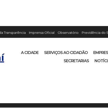
 da Transparência
Imprensa Oficial
Observatório
Previdência do 
A CIDADE
SERVIÇOS AO CIDADÃO
EMPRE
í
SECRETARIAS
NOTÍC