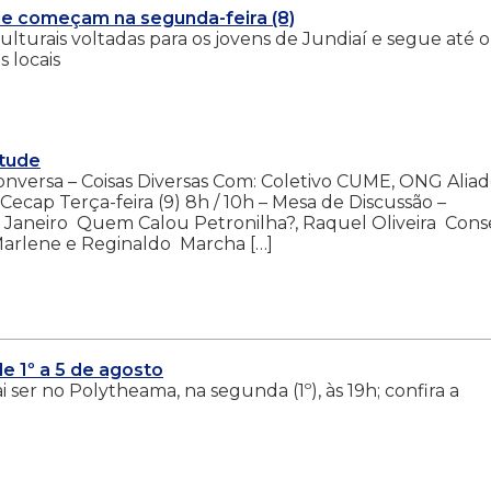
de começam na segunda-feira (8)
ulturais voltadas para os jovens de Jundiaí e segue até o
 locais
tude
onversa – Coisas Diversas Com: Coletivo CUME, ONG Aliad
Cecap Terça-feira (9) 8h / 10h – Mesa de Discussão –
 Janeiro ­ Quem Calou Petronilha?, Raquel Oliveira ­ Con
rlene e Reginaldo ­ Marcha […]
e 1º a 5 de agosto
i ser no Polytheama, na segunda (1º), às 19h; confira a