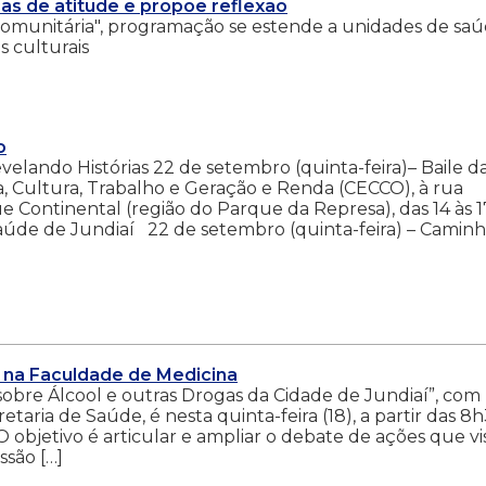
s de atitude e propõe reflexão
Comunitária", programação se estende a unidades de saú
s culturais
o
velando Histórias 22 de setembro (quinta-feira)– Baile d
a, Cultura, Trabalho e Geração e Renda (CECCO), à rua
ue Continental (região do Parque da Represa), das 14 às 1
aúde de Jundiaí 22 de setembro (quinta-feira) – Camin
s na Faculdade de Medicina
sobre Álcool e outras Drogas da Cidade de Jundiaí”, com
aria de Saúde, é nesta quinta-feira (18), a partir das 8h
 objetivo é articular e ampliar o debate de ações que v
ssão […]