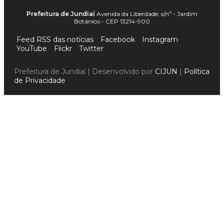
Prefeitura de Jundiaí
Avenida da Liberdade, s/nº - Jardim
Botânico - CEP 13214-900
Feed RSS das notícias
Facebook
Instagram
YouTube
Flickr
Twitter
Prefeitura de Jundiaí | Desenvolvido por
CIJUN
|
Política
de Privacidade