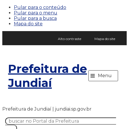
Pular para o conteúdo
Pular para o menu
Pular para a busca
Mapa do site
Alto contraste
Mapa do site
Prefeitura de
≡
Menu
Jundiaí
Prefeitura de Jundiaí | jundiai.sp.gov.br