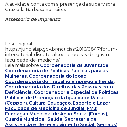
A atividade conta com a presença da supervisora
Graziella Barbosa Barreiros.
Assessoria de Imprensa
Link original:
https://jundiai.sp.gov.br/noticias/2016/08/17/forum-
intersetorial-discute-alcool-e-outras-drogas-na-
faculdade-de-medicina/
Leia mais sobre
Coordenadoria da Juventude
,
Coordenadoria de Políticas Públicas para as
Mulheres
,
Coordenadoria do Idoso
,
Coordenadoria do Trabalho Emprego e Renda
,
Coordenadoria dos Direitos das Pessoas com
Deficiência
,
Coordenadoria Especial de Políticas
Públicas de Promoção da Igualdade Racial
(Cepppir)
,
Cultura
,
Educação
,
Esporte e Lazer
,
Faculdade de Medicina de Jundiaí (FMJ)
,
Fundação Municipal de Ação Social (Fumas)
,
Guarda Municipal
,
Saúde
,
Secretaria de
Assistência e Desenvolvimento Social (Semads)