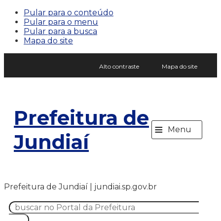
Pular para o conteúdo
Pular para o menu
Pular para a busca
Mapa do site
Alto contraste
Mapa do site
Prefeitura de
≡
Menu
Jundiaí
Prefeitura de Jundiaí | jundiai.sp.gov.br