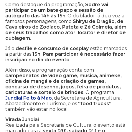
Como destaque da programação,
Sodré vai
participar de um bate-papo e sessão de
autógrafo das 14h às 15h
. O dublador já deu voz a
famosos personagens, como
Shiryu de Dragão, de
Cavaleiros do Zodíaco, Pateta e Zé Colmeia, além
de seus trabalhos como ator, locutor e diretor de
dublagem
.
Já o
desfile e concurso de cosplay
estão marcados
a partir das
15h. Para participar é necessário fazer
inscrição no dia do evento
.
Além disso, a programação conta com
campeonatos de vídeo game, música, animekê,
oficina de mangá e de criação de games,
concurso de desenho, jogos, feira de produtos,
caricaturas e sorteio de brindes
. O programa
Jundiaí Feito à Mão
, da Secretaria de Agricultura,
Abastecimento e Turismo, e os
“food trucks”
também vão estar no local.
Virada Jundiaí
Realizada pela Secretaria de Cultura, o evento está
marcado para a
sexta (20), sábado (21) e o