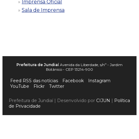
Imprensa Oficial
Sala de Imprensa
Prefeitura de Jundiaí
Avenida da Liberdade, s/nº - Jardim
Botânico - CEP 13214-900
Feed RSS das notícias
Facebook
Instagram
YouTube
Flickr
Twitter
Prefeitura de Jundiaí | Desenvolvido por
CIJUN
|
Política
de Privacidade