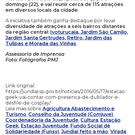
domingo (22), e vai reunir cerca de 115 atrações
em diversos locais da cidade
.
A iniciativa também ganha destaque por levar
diversidade de atrações a seis bairros distantes
da região central:
Ivoturucaia, Jardim São Camilo,
Jardim Santa Gertrudes, Retiro, Jardim das
Tulipas e Morada das Vinhas
.
Assessoria de Imprensa
Foto: Fotógrafos PMJ
Link original:
https://jundiai.sp.gov.br/noticias/2016/05/17/estacao-
geek-vai-contar-com-presenca-de-dublador-e-
desfile-de-cosplay/
Leia mais sobre
Agricultura Abastecimento e
Turismo
,
Conselho da Juventude (Comjuve)
,
Coordenadoria da Juventude
,
Cultura
,
Estação
Geek
,
Estação Juventude
,
Fundo Social de
Solidariedade (Funss)
,
Jundiaí feito à mão
,
Virada