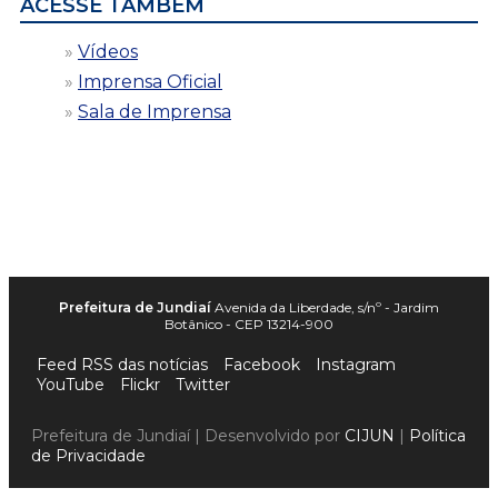
ACESSE TAMBÉM
Vídeos
Imprensa Oficial
Sala de Imprensa
Prefeitura de Jundiaí
Avenida da Liberdade, s/nº - Jardim
Botânico - CEP 13214-900
Feed RSS das notícias
Facebook
Instagram
YouTube
Flickr
Twitter
Prefeitura de Jundiaí | Desenvolvido por
CIJUN
|
Política
de Privacidade