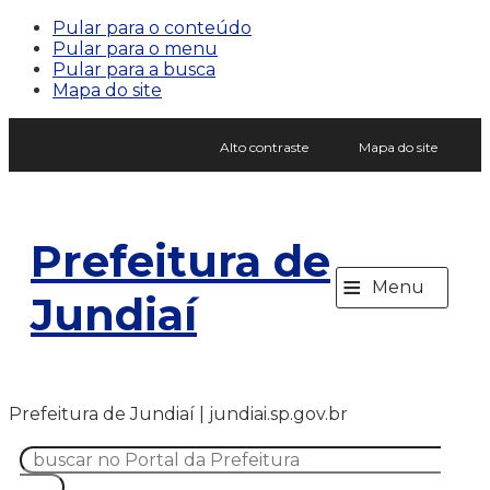
Pular para o conteúdo
Pular para o menu
Pular para a busca
Mapa do site
Alto contraste
Mapa do site
Prefeitura de
≡
Menu
Jundiaí
Prefeitura de Jundiaí | jundiai.sp.gov.br