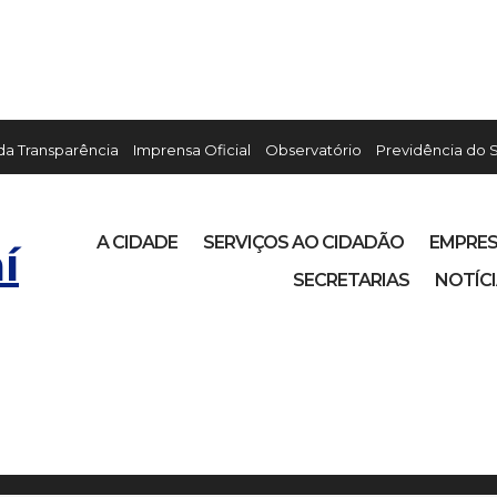
 da Transparência
Imprensa Oficial
Observatório
Previdência do 
A CIDADE
SERVIÇOS AO CIDADÃO
EMPRE
í
SECRETARIAS
NOTÍC