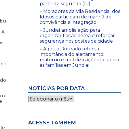
partir de segunda (10)
Moradores da Vila Residencial dos
Idosos participam de manhã de
“Eu
convivência e integração
Jundiaí amplia ação para
 A
organizar fiação aérea e reforçar
segurança nos postes da cidade
os
Agosto Dourado reforça
importância do aleitamento
materno e mobiliza ações de apoio
om o
às famílias em Jundiaí
u
ido
NOTÍCIAS POR DATA
o o
Notícias
e
por
data
ACESSE TAMBÉM
 de