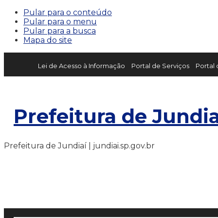
Pular para o conteúdo
Pular para o menu
Pular para a busca
Mapa do site
Lei de Acesso à Informação
Portal de Serviços
Portal
Prefeitura de Jundia
Prefeitura de Jundiaí | jundiai.sp.gov.br