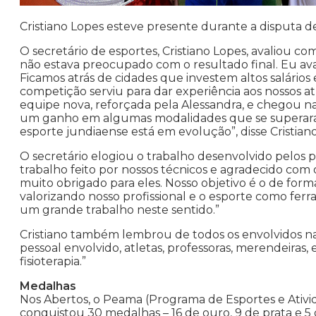
Cristiano Lopes esteve presente durante a disputa d
O secretário de esportes, Cristiano Lopes, avaliou co
não estava preocupado com o resultado final. Eu aval
Ficamos atrás de cidades que investem altos salário
competição serviu para dar experiência aos nossos 
equipe nova, reforçada pela Alessandra, e chegou na f
um ganho em algumas modalidades que se superaram 
esporte jundiaense está em evolução”, disse Cristian
O secretário elogiou o trabalho desenvolvido pelos 
trabalho feito por nossos técnicos e agradecido com
muito obrigado para eles. Nosso objetivo é o de form
valorizando nosso profissional e o esporte como fer
um grande trabalho neste sentido.”
Cristiano também lembrou de todos os envolvidos na 
pessoal envolvido, atletas, professoras, merendeira
fisioterapia.”
Medalhas
Nos Abertos, o Peama (Programa de Esportes e Ativid
conquistou 30 medalhas – 16 de ouro, 9 de prata e 5