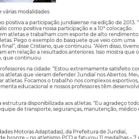
e várias modalidades
mo positiva a participação jundiaiense na edição de 2013. 
io como positiva nossa participação e a 10ª colocação.
s em atletas e trabalham com esporte de alto rendimento.
atletas. Pego o exemplo do basquete que veio com uma
inal”, disse Cristiano, que continuou. “Além disso, tivem
em relação a resultados anteriores. Isso mostra que o
o, que continuou.
professores na cidade. “Estou extremamente satisfeito c
 os atletas que vieram defender Jundiaí nos Abertos. Me
ar atletas. Focamos o trabalho nos complexos esportivos,
ramenta educacional e nossos professores têm desenvolv
estrutura disponibilizada aos atletas. “Eu agradeço tod
s, equipe de transporte, seguranças, manutenção, médico 
ades Motoras Adaptadas), da Prefeitura de Jundiaí,
 de bronze – no atletismo PCD e faturou 11 medalhas – 7