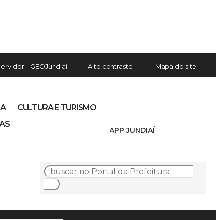
Servidor
GEOJundiaí
Alto contraste
Mapa do site
SA
CULTURA E TURISMO
IAS
APP JUNDIAÍ