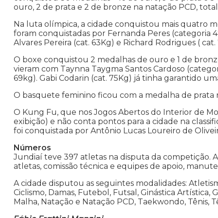
ouro, 2 de prata e 2 de bronze na natação PCD, tota
Na luta olímpica, a cidade conquistou mais quatro m
foram conquistadas por Fernanda Peres (categoria 48
Alvares Pereira (cat. 63Kg) e Richard Rodrigues ( ca
O boxe conquistou 2 medalhas de ouro e 1 de bronze 
vieram com Taynna Taygma Santos Cardoso (categoria
69kg). Gabi Codarin (cat. 75Kg) já tinha garantido 
O basquete feminino ficou com a medalha de prata n
O Kung Fu, que nos Jogos Abertos do Interior de Mo
exibição) e não conta pontos para a cidade na class
foi conquistada por Antônio Lucas Loureiro de Olivei
Números
Jundiaí teve 397 atletas na disputa da competição. A
atletas, comissão técnica e equipes de apoio, manute
A cidade disputou as seguintes modalidades: Atletism
Ciclismo, Damas, Futebol, Futsal, Ginástica Artística,
Malha, Natação e Natação PCD, Taekwondo, Tênis, Têni