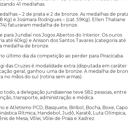
lizando 41 medlahas.
edalhas – 2 de prata e 2 de bronze. As medalhas de prat
 Kg) e Josimara Rodrigues – (cat. 59Kg). Ellen Thatiane
t. 74) faturaram medalha de bronze.
para Jundiaí nos Jogos Abertos do Interior. Os ouros
 até 60kg) e Arisson dos Santos Tavares (categoria até
uma medalha de bronze.
o último dia da competição ao perder para Piracicaba.
gi das Cruzes é modalidade extra (disputada em caráter
ificação geral, ganhou uma de bronze. A medalha de bro
ra no mãos do sul (rotina sem armas).
o todo, a delegação jundiaiense teve 582 pessoas, entre
nção, transporte, administração e médica.
o e Atletismo PCD, Basquete, Biribol, Bocha, Boxe, Capoe
 Ginástica Rítmica, Handebol, Judô, Karatê, Luta Olímpica,
s de Mesa, Vôlei, Vôlei de Praia e Xadrez.