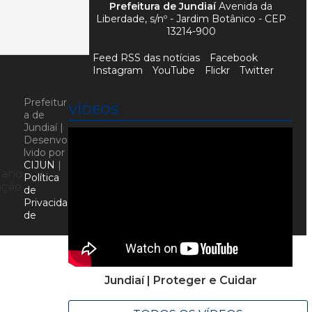
Prefeitura de Jundiaí
Avenida da
Liberdade, s/nº - Jardim Botânico - CEP
13214-900
Feed RSS das notícias
Facebook
Instagram
YouTube
Flickr
Twitter
Prefeitur
VÍDEOS
a de
Jundiaí |
Desenvo
lvido por
CIJUN
|
, ano
Política
ação
de
Privacida
de
Jundiaí | Proteger e Cuidar