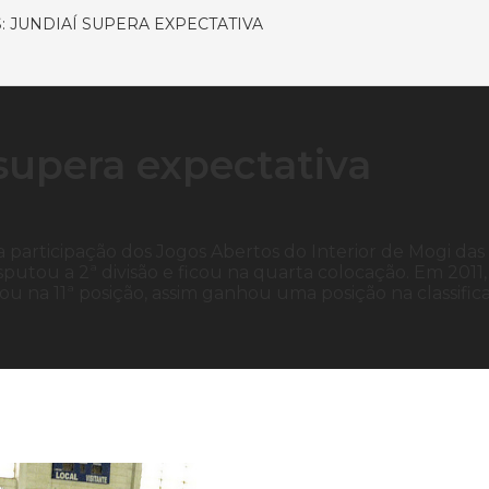
: JUNDIAÍ SUPERA EXPECTATIVA
supera expectativa
ua participação dos Jogos Abertos do Interior de Mogi das
sputou a 2ª divisão e ficou na quarta colocação. Em 2011
icou na 11ª posição, assim ganhou uma posição na classific