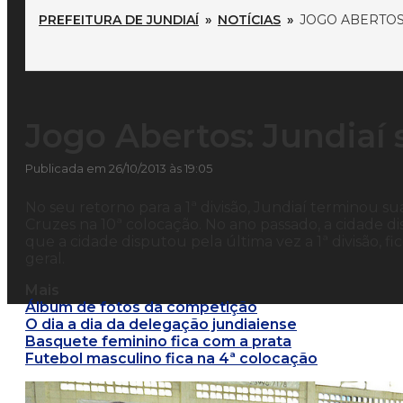
PREFEITURA DE JUNDIAÍ
»
NOTÍCIAS
»
JOGO ABERTOS
Jogo Abertos: Jundiaí 
Publicada em 26/10/2013 às 19:05
No seu retorno para a 1ª divisão, Jundiaí terminou s
Cruzes na 10ª colocação. No ano passado, a cidade di
que a cidade disputou pela última vez a 1ª divisão, f
geral.
Mais
Álbum de fotos da competição
O dia a dia da delegação jundiaiense
Basquete feminino fica com a prata
Futebol masculino fica na 4ª colocação