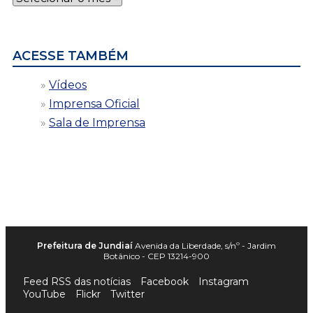
por
data
ACESSE TAMBÉM
Vídeos
Imprensa Oficial
Sala de Imprensa
Prefeitura de Jundiaí
Avenida da Liberdade, s/nº - Jardim
Botânico - CEP 13214-900
Feed RSS das notícias
Facebook
Instagram
YouTube
Flickr
Twitter