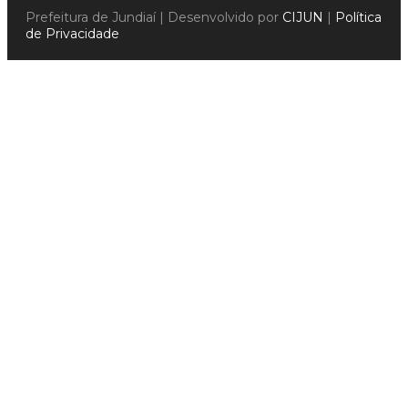
Prefeitura de Jundiaí | Desenvolvido por
CIJUN
|
Política
de Privacidade