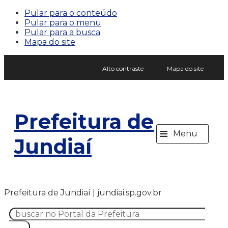
Pular para o conteúdo
Pular para o menu
Pular para a busca
Mapa do site
Alto contraste
Mapa do site
Prefeitura de
≡
Menu
Jundiaí
Prefeitura de Jundiaí | jundiai.sp.gov.br