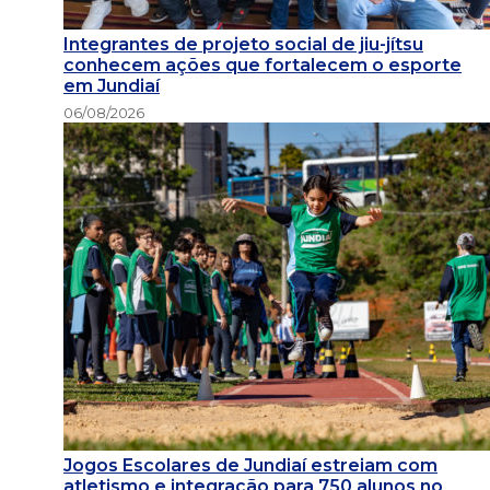
Integrantes de projeto social de jiu-jítsu
conhecem ações que fortalecem o esporte
em Jundiaí
06/08/2026
Jogos Escolares de Jundiaí estreiam com
atletismo e integração para 750 alunos no