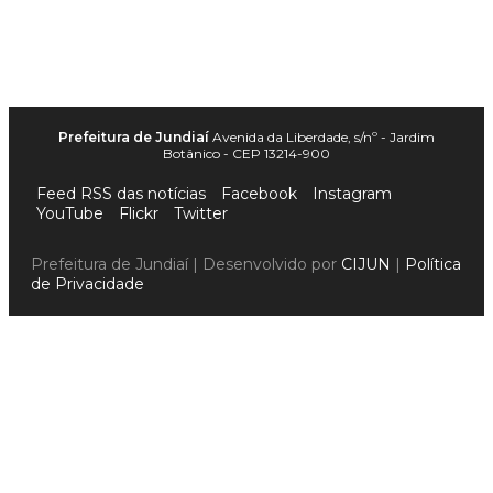
Prefeitura de Jundiaí
Avenida da Liberdade, s/nº - Jardim
Botânico - CEP 13214-900
Feed RSS das notícias
Facebook
Instagram
YouTube
Flickr
Twitter
Prefeitura de Jundiaí | Desenvolvido por
CIJUN
|
Política
de Privacidade