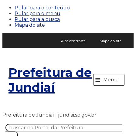
Pular para o conteúdo
Pular para o menu
Pular para a busca
Mapa do site
Alto contraste
Mapa do site
Prefeitura de
≡
Menu
Jundiaí
Prefeitura de Jundiaí | jundiai.sp.gov.br