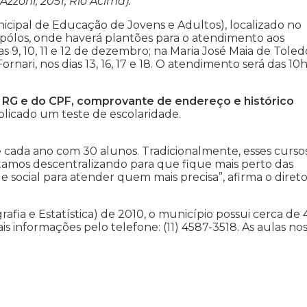
zzoni, 2051, Rio Acima).
icipal de Educação de Jovens e Adultos), localizado no
 pólos, onde haverá plantões para o atendimento aos
s 9, 10, 11 e 12 de dezembro; na Maria José Maia de Toled
ornari, nos dias 13, 16, 17 e 18. O atendimento será das 10h
do RG e do CPF, comprovante de endereço e histórico
licado um teste de escolaridade.
e cada ano com 30 alunos. Tradicionalmente, esses curso
amos descentralizando para que fique mais perto das
 social para atender quem mais precisa”, afirma o diret
afia e Estatística) de 2010, o município possui cerca de 
 informações pelo telefone: (11) 4587-3518. As aulas no