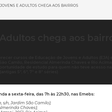
JOVENS E ADULTOS CHEGA AOS BAIRROS
Adultos chega aos bairr
ferecer cursos de Educação de Jovens e Adultos (EJA)
 São Camilo, Residencial Almerinda Chaves e Rio Acima,
 oportunidade de estudo para quem não teve acesso na
ntigas 5ª, 6ª, 7ª e 8ª séries)
.
da a sexta-feira, das 7h às 22h30, nas Emebs:
, s/n, Jardim São Camilo);
 Almerinda Chaves);