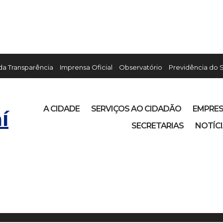
 da Transparência
Imprensa Oficial
Observatório
Previdência do 
A CIDADE
SERVIÇOS AO CIDADÃO
EMPRE
í
SECRETARIAS
NOTÍC