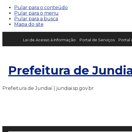
Pular para o conteúdo
Pular para o menu
Pular para a busca
Mapa do site
Lei de Acesso à Informação
Portal de Serviços
Portal
Prefeitura de Jundia
Prefeitura de Jundiaí | jundiai.sp.gov.br