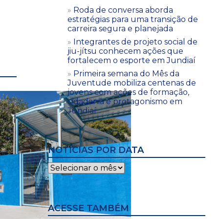
Roda de conversa aborda
estratégias para uma transição de
carreira segura e planejada
Integrantes de projeto social de
jiu-jítsu conhecem ações que
fortalecem o esporte em Jundiaí
Primeira semana do Mês da
Juventude mobiliza centenas de
jovens com ações de formação,
cidadania e protagonismo em
Jundiaí
NOTÍCIAS POR DATA
Notícias
por
data
ACESSE TAMBÉM