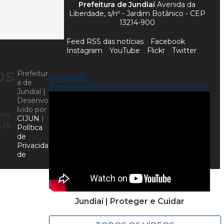
Prefeitura de Jundiaí
Avenida da
Liberdade, s/nº - Jardim Botânico - CEP
13214-900
Feed RSS das notícias
Facebook
Instagram
YouTube
Flickr
Twitter
os
Prefeitur
VÍDEOS
a de
Jundiaí |
Desenvo
lvido por
 em
CIJUN
|
 já
Política
de
Privacida
de
Jundiaí | Proteger e Cuidar