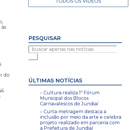
TODOS OS VÍDEOS
o,
 às
PESQUISAR
s
or do
ÚLTIMAS NOTÍCIAS
46
Cultura realiza 1º Fórum
s
Municipal dos Blocos
Carnavalescos de Jundiaí
Curta-metragem destaca a
inclusão por meio da arte e celebra
projeto realizado em parceria com
a Prefeitura de Jundiaí