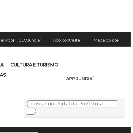
Servidor
GEOJundiaí
Alto contraste
Mapa do site
SA
CULTURA E TURISMO
IAS
APP JUNDIAÍ