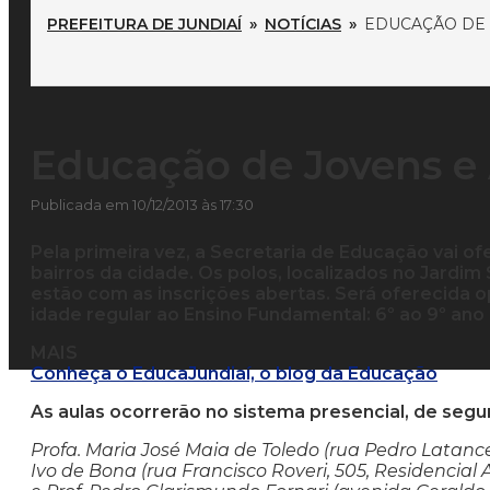
PREFEITURA DE JUNDIAÍ
»
NOTÍCIAS
»
EDUCAÇÃO DE 
Educação de Jovens e 
Publicada em 10/12/2013 às 17:30
Pela primeira vez, a Secretaria de Educação vai o
bairros da cidade. Os polos, localizados no Jardim
estão com as inscrições abertas. Será oferecida
idade regular ao Ensino Fundamental: 6º ao 9º ano (a
MAIS
Conheça o EducaJundiaí, o blog da Educação
As aulas ocorrerão no sistema presencial, de segun
Profa. Maria José Maia de Toledo (rua Pedro Latance
Ivo de Bona (rua Francisco Roveri, 505, Residencial