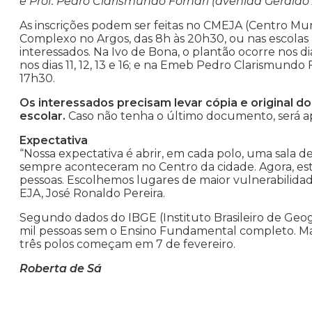
e Prof. Pedro Clarismundo Fornari (avenida Geraldo A
As inscrições podem ser feitas no CMEJA (Centro Mun
Complexo no Argos, das 8h às 20h30, ou nas escolas
interessados. Na Ivo de Bona, o plantão ocorre nos dia
nos dias 11, 12, 13 e 16; e na Emeb Pedro Clarismundo F
17h30.
Os interessados precisam levar cópia e original 
escolar.
Caso não tenha o último documento, será ap
Expectativa
“Nossa expectativa é abrir, em cada polo, uma sala d
sempre aconteceram no Centro da cidade. Agora, est
pessoas. Escolhemos lugares de maior vulnerabilidade
EJA, José Ronaldo Pereira.
Segundo dados do IBGE (Instituto Brasileiro de Geogr
mil pessoas sem o Ensino Fundamental completo. Mais
três polos começam em 7 de fevereiro.
Roberta de Sá