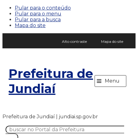
Pular para o conteúdo
Pular para o menu
Pular para a busca
Mapa do site
Alto contraste
Mapa do site
Prefeitura de
≡
Menu
Jundiaí
Prefeitura de Jundiaí | jundiai.sp.gov.br