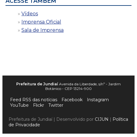
ACESSE TAMBÉM
Vídeos
Imprensa Oficial
Sala de Imprensa
Prefeitura de Jundiaí
Avenida da Liberdade, s/nº - Jardim
Botânico - CEP 13214-900
Feed RSS das notícias
Facebook
Instagram
YouTube
Flickr
Twitter
Prefeitura de Jundiaí | Desenvolvido por
CIJUN
|
Política
de Privacidade