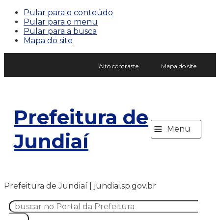
Pular para o conteúdo
Pular para o menu
Pular para a busca
Mapa do site
Alto contraste
Mapa do site
Prefeitura de
≡
Menu
Jundiaí
Prefeitura de Jundiaí | jundiai.sp.gov.br