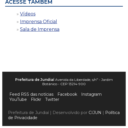
ACESSE TAMBÉM
Vídeos
Imprensa Oficial
Sala de Imprensa
Prefeitura de Jundiaí
Avenida da Liberdade, s/nº - Jardim
Botânico - CEP 13214-900
Feed RSS das notícias
Facebook
Instagram
YouTube
Flickr
Twitter
Prefeitura de Jundiaí | Desenvolvido por
CIJUN
|
Política
de Privacidade