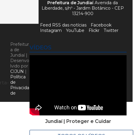
Prefeitura de Jundiaí
Avenida da
Liberdade, s/nº - Jardim Botânico - CEP
13214-900
Feed RSS das notícias
Facebook
Instagram
YouTube
Flickr
Twitter
Prefeitur
VÍDEOS
a de
Jundiaí |
Desenvo
lvido por
CIJUN
|
Política
de
rta-
Privacida
de
Jundiaí | Proteger e Cuidar