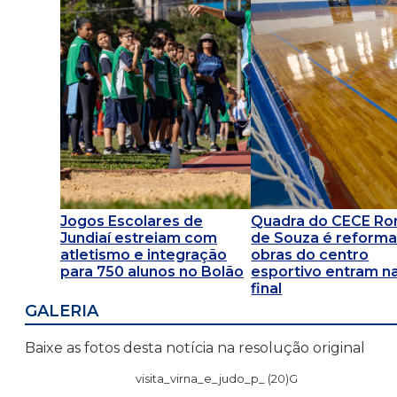
Jogos Escolares de
Quadra do CECE R
Jundiaí estreiam com
de Souza é reforma
atletismo e integração
obras do centro
para 750 alunos no Bolão
esportivo entram na
final
GALERIA
Baixe as fotos desta notícia na resolução original
visita_virna_e_judo_p_ (20)G