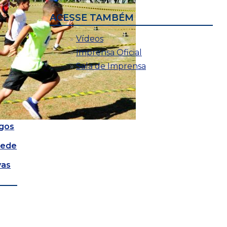
ACESSE TAMBÉM
Vídeos
Imprensa Oficial
Sala de Imprensa
ogos
Rede
vas