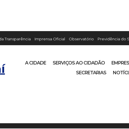
 da Transparência
Imprensa Oficial
Observatório
Previdência do 
A CIDADE
SERVIÇOS AO CIDADÃO
EMPRE
í
SECRETARIAS
NOTÍC