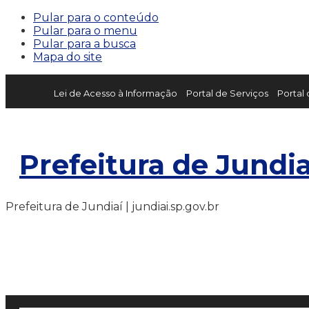
Pular para o conteúdo
Pular para o menu
Pular para a busca
Mapa do site
Lei de Acesso à Informação
Portal de Serviços
Portal
Prefeitura de Jundia
Prefeitura de Jundiaí | jundiai.sp.gov.br