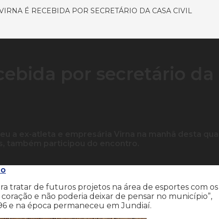
VIRNA É RECEBIDA POR SECRETÁRIO DA CASA CIVIL
cebida por secretário da
ebeu a ex-atleta e empresária Virna na manhã desta qua
pes, também participou do encontro.
do
ara tratar de futuros projetos na área de esportes com os
coração e não poderia deixar de pensar no município”,
996 e na época permaneceu em Jundiaí.