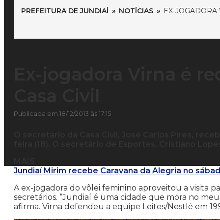
PREFEITURA DE JUNDIAÍ
»
NOTÍCIAS
»
EX-JOGADORA 
Ex-jogadora Virna é re
Casa Civil
Publicada em 18/12/2013 às 17:15
O secretário da Casa Civil, José Carlos Pires, rec
feira (18). O secretário de Esportes, Cristiano Lo
MAIS
Jundiaí Mirim recebe Caravana da Alegria no sába
A ex-jogadora do vôlei feminino aproveitou a visita p
secretários. “Jundiaí é uma cidade que mora no meu 
afirma. Virna defendeu a equipe Leites/Nestlé em 1