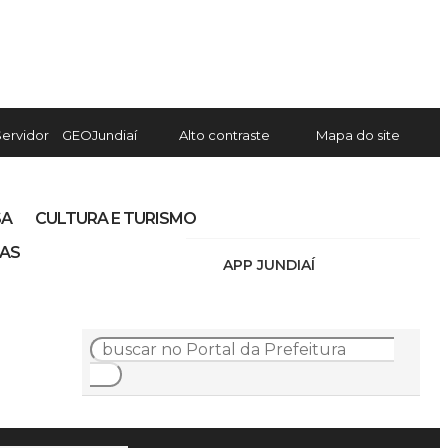
Servidor
GEOJundiaí
Alto contraste
Mapa do site
SA
CULTURA E TURISMO
IAS
APP JUNDIAÍ