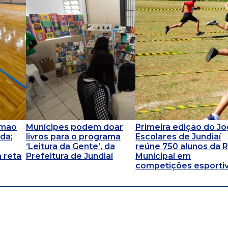
omão
Munícipes podem doar
Primeira edição do J
da;
livros para o programa
Escolares de Jundiaí
‘Leitura da Gente’, da
reúne 750 alunos da 
 reta
Prefeitura de Jundiaí
Municipal em
competições esporti