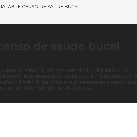
DIAÍ ABRE CENSO DE SAÚDE BUCAL
 censo de saúde bucal
quarta-feira (12), a Prefeitura de Jundiaí iniciou os
está sendo implementado neste ano, em parceria com 
refeito Pedro Bigardi esteve presente ao evento, que
ldade de Odontologia de Piracicaba.