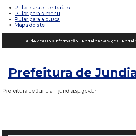
Pular para o conteúdo
Pular para o menu
Pular para a busca
Mapa do site
Lei de Acesso à Informação
Portal de Serviços
Portal
Prefeitura de Jundia
Prefeitura de Jundiaí | jundiai.sp.gov.br