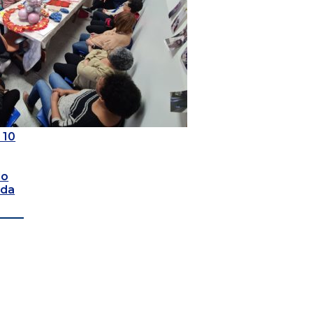
 10
do
ada