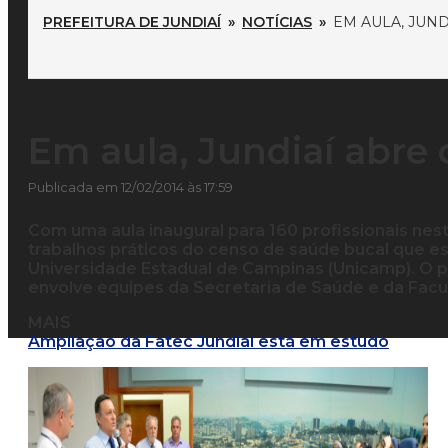
PREFEITURA DE JUNDIAÍ
»
NOTÍCIAS
»
EM AULA, JUN
Em aula, Jundiaí abre
Publicada em 12/02/2014 às 17:59
Com uma aula inaugural para 160 profissionais nesta 
trabalhos práticos do censo de saúde bucal que 
Universidade Estadual de Campinas (Unicamp). O p
envolve equipes da Secretaria de Saúde e da Facu
MAIS
Ampliação da Fatec Jundiaí está em estudo