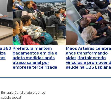
za 360
Prefeitura mantém
Mãos Arteiras celebra
iza
pagamentos em dia e
anos transformando
tas
adota medidas após
vidas, fortalecendo
atraso salarial por
vínculos e promoven
empresa terceirizada
saúde na UBS Esplan
Em aula, Jundiaí abre censo
 saúde bucal