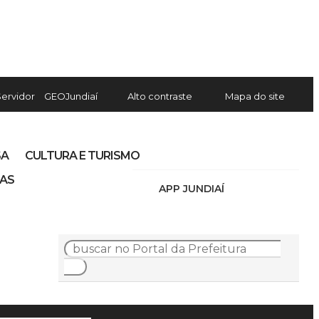
Servidor
GEOJundiaí
Alto contraste
Mapa do site
SA
CULTURA E TURISMO
IAS
APP JUNDIAÍ