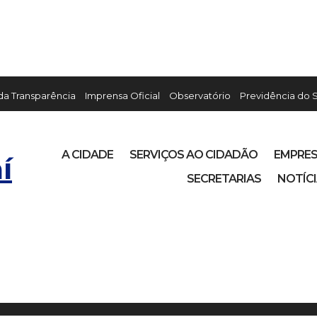
 da Transparência
Imprensa Oficial
Observatório
Previdência do 
A CIDADE
SERVIÇOS AO CIDADÃO
EMPRE
í
SECRETARIAS
NOTÍC