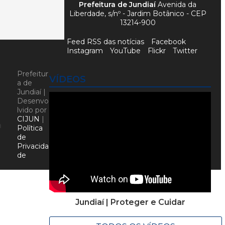
Prefeitura de Jundiaí
Avenida da
Liberdade, s/nº - Jardim Botânico - CEP
13214-900
Feed RSS das notícias
Facebook
Instagram
YouTube
Flickr
Twitter
Prefeitur
VÍDEOS
a de
Jundiaí |
Desenvo
lvido por
CIJUN
|
a
Política
de
Privacida
de
Jundiaí | Proteger e Cuidar