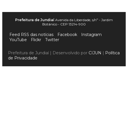
Prefeitura de Jundiaí
Avenida da Liberdade, s/nº - Jardim
Botânico - CEP 13214-900
Feed RSS das notícias
Facebook
Instagram
YouTube
Flickr
Twitter
Prefeitura de Jundiaí | Desenvolvido por
CIJUN
|
Política
de Privacidade