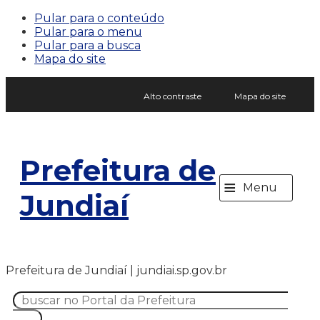
Pular para o conteúdo
Pular para o menu
Pular para a busca
Mapa do site
Alto contraste
Mapa do site
Prefeitura de
≡
Menu
Jundiaí
Prefeitura de Jundiaí | jundiai.sp.gov.br