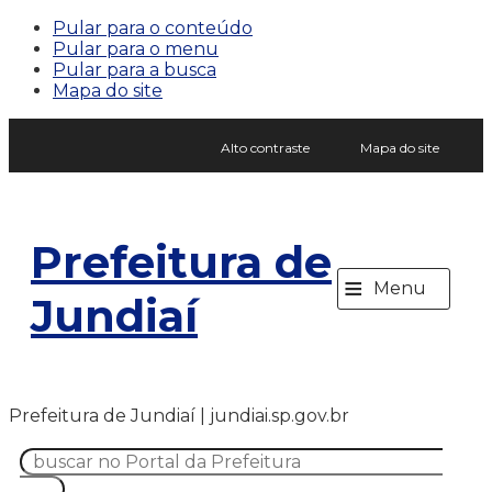
Pular para o conteúdo
Pular para o menu
Pular para a busca
Mapa do site
Alto contraste
Mapa do site
Prefeitura de
≡
Menu
Jundiaí
Prefeitura de Jundiaí | jundiai.sp.gov.br