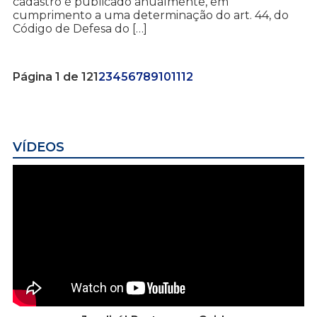
cadastro é publicado anualmente, em
cumprimento a uma determinação do art. 44, do
Código de Defesa do […]
Página 1 de 12
1
2
3
4
5
6
7
8
9
10
11
12
VÍDEOS