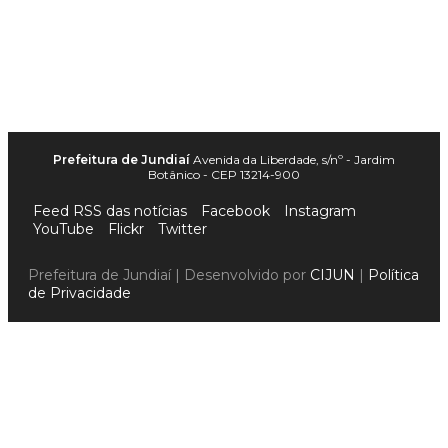
Prefeitura de Jundiaí
Avenida da Liberdade, s/nº - Jardim
Botânico - CEP 13214-900
Feed RSS das notícias
Facebook
Instagram
YouTube
Flickr
Twitter
Prefeitura de Jundiaí | Desenvolvido por
CIJUN
|
Política
de Privacidade