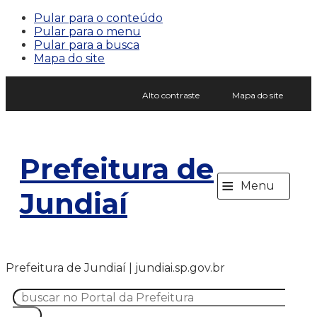
Pular para o conteúdo
Pular para o menu
Pular para a busca
Mapa do site
Alto contraste
Mapa do site
Prefeitura de
≡
Menu
Jundiaí
Prefeitura de Jundiaí | jundiai.sp.gov.br