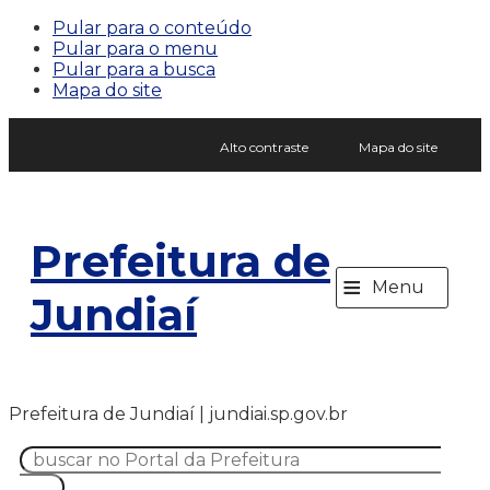
Pular para o conteúdo
Pular para o menu
Pular para a busca
Mapa do site
Alto contraste
Mapa do site
Prefeitura de
≡
Menu
Jundiaí
Prefeitura de Jundiaí | jundiai.sp.gov.br