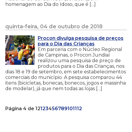
homenagem ao Dia do Idoso, que é […]
quinta-feira, 04 de outubro de 2018
Procon divulga pesquisa de preços
para o Dia das Crianças
Em parceria com o Núcleo Regional
de Campinas, o Procon Jundiaí
realizou uma pesquisa de preço de
produtos para o Dia das Crianças, nos
dias 18 e 19 de setembro, em sete estabelecimentos
comerciais do município. A pesquisa comparou 44
itens (bicicletas, bonecas, bonecos, jogos e massinha
de modelar), já que nem todas as lojas […]
Página 4 de 12
1
2
3
4
5
6
7
8
9
10
11
12