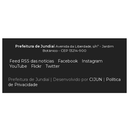
Prefeitura de Jundiaí
Avenida da Liberdade, s/nº - Jardim
Botânico - CEP 13214-900
Feed RSS das notícias
Facebook
Instagram
YouTube
Flickr
Twitter
Prefeitura de Jundiaí | Desenvolvido por
CIJUN
|
Política
de Privacidade