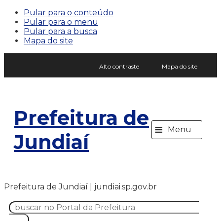
Pular para o conteúdo
Pular para o menu
Pular para a busca
Mapa do site
Alto contraste
Mapa do site
Prefeitura de
≡
Menu
Jundiaí
Prefeitura de Jundiaí | jundiai.sp.gov.br