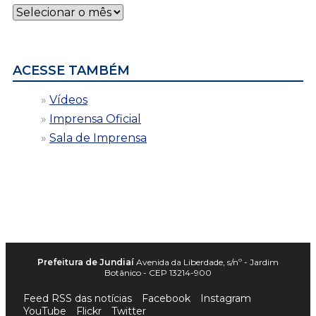
Notícias
por
data
ACESSE TAMBÉM
Vídeos
Imprensa Oficial
Sala de Imprensa
Prefeitura de Jundiaí
Avenida da Liberdade, s/nº - Jardim
Botânico - CEP 13214-900
Feed RSS das notícias
Facebook
Instagram
YouTube
Flickr
Twitter