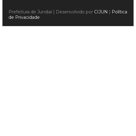
Prefeitura de Jundiaí | Desenvolvido por
CIJUN
|
Política
de Privacidade