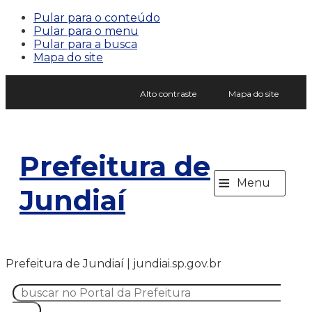
Pular para o conteúdo
Pular para o menu
Pular para a busca
Mapa do site
Alto contraste
Mapa do site
Prefeitura de
≡
Menu
Jundiaí
Prefeitura de Jundiaí | jundiai.sp.gov.br