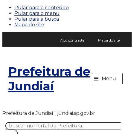
Pular para o conteúdo
Pular para o menu
Pular para a busca
Mapa do site
Alto contraste
Mapa do site
Prefeitura de
≡
Menu
Jundiaí
Prefeitura de Jundiaí | jundiai.sp.gov.br