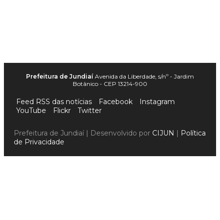
Prefeitura de Jundiaí
Avenida da Liberdade, s/nº - Jardim
Botânico - CEP 13214-900
Feed RSS das notícias
Facebook
Instagram
YouTube
Flickr
Twitter
Prefeitura de Jundiaí | Desenvolvido por
CIJUN
|
Política
de Privacidade