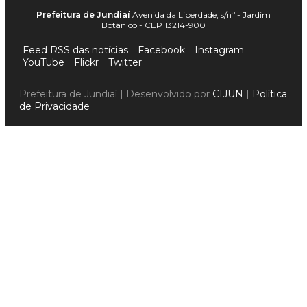
Prefeitura de Jundiaí
Avenida da Liberdade, s/nº - Jardim
Botânico - CEP 13214-900
Feed RSS das notícias
Facebook
Instagram
YouTube
Flickr
Twitter
Prefeitura de Jundiaí | Desenvolvido por
CIJUN
|
Política
de Privacidade