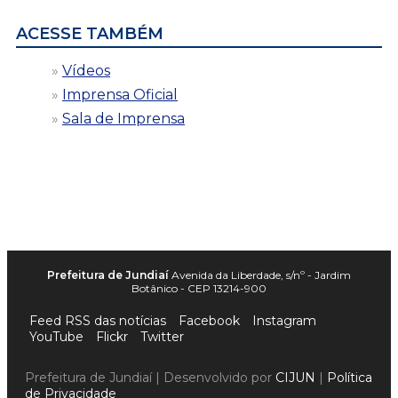
ACESSE TAMBÉM
Vídeos
Imprensa Oficial
Sala de Imprensa
Prefeitura de Jundiaí
Avenida da Liberdade, s/nº - Jardim
Botânico - CEP 13214-900
Feed RSS das notícias
Facebook
Instagram
YouTube
Flickr
Twitter
Prefeitura de Jundiaí | Desenvolvido por
CIJUN
|
Política
de Privacidade