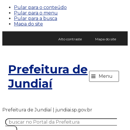
Pular para o conteúdo
Pular para o menu
Pular para a busca
Mapa do site
Alto contraste
Mapa do site
Prefeitura de
≡
Menu
Jundiaí
Prefeitura de Jundiaí | jundiai.sp.gov.br