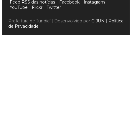
Feed RSS das notícias
Facebook
Instagram
YouTube
Flickr
Twitter
Prefeitura de Jundiaí | Desenvolvido por
CIJUN
|
Política
de Privacidade