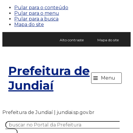
Pular para o conteúdo
Pular para o menu
Pular para a busca
Mapa do site
Alto contraste
Mapa do site
Prefeitura de
≡
Menu
Jundiaí
Prefeitura de Jundiaí | jundiai.sp.gov.br