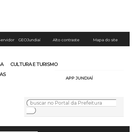
Servidor
GEOJundiaí
Alto contraste
Mapa do site
SA
CULTURA E TURISMO
IAS
APP JUNDIAÍ