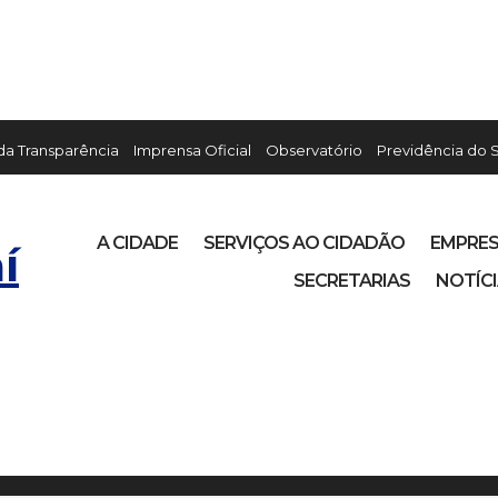
 da Transparência
Imprensa Oficial
Observatório
Previdência do 
A CIDADE
SERVIÇOS AO CIDADÃO
EMPRE
í
SECRETARIAS
NOTÍC