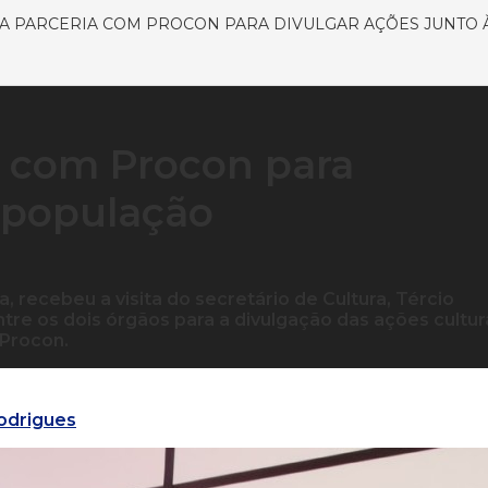
A PARCERIA COM PROCON PARA DIVULGAR AÇÕES JUNTO
a com Procon para
à população
ia, recebeu a visita do secretário de Cultura, Tércio
re os dois órgãos para a divulgação das ações cultur
 Procon.
odrigues