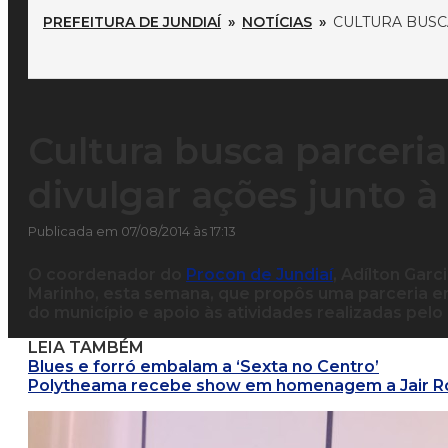
PREFEITURA DE JUNDIAÍ
»
NOTÍCIAS
»
CULTURA BUSC
Cultura busca parceri
divulgar ações junto 
Publicada em 07/08/2014 às 17:13
O coordenador do
Procon de Jundiaí
, Adílton Garc
Marinho, esta semana, que propôs uma parceria ent
do município e apoio às atividades realizadas pelo
LEIA TAMBÉM
Blues e forró embalam a ‘Sexta no Centro’
Polytheama recebe show em homenagem a Jair R