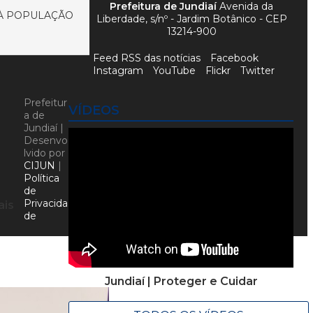
Prefeitura de Jundiaí
Avenida da
 À POPULAÇÃO
Liberdade, s/nº - Jardim Botânico - CEP
13214-900
Feed RSS das notícias
Facebook
Instagram
YouTube
Flickr
Twitter
Prefeitur
VÍDEOS
a de
Jundiaí |
Desenvo
lvido por
CIJUN
|
Política
de
Privacida
ais
de
Jundiaí | Proteger e Cuidar