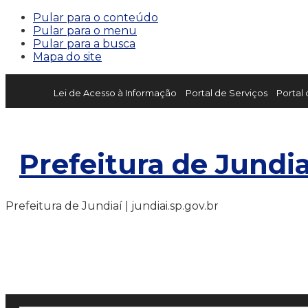
Pular para o conteúdo
Pular para o menu
Pular para a busca
Mapa do site
Lei de Acesso à Informação
Portal de Serviços
Portal
Prefeitura de Jundia
Prefeitura de Jundiaí | jundiai.sp.gov.br