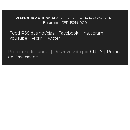
Prefeitura de Jundiaí
Avenida da Liberdade, s/nº - Jardim
Botânico - CEP 13214-900
Feed RSS das notícias
Facebook
Instagram
YouTube
Flickr
Twitter
Prefeitura de Jundiaí | Desenvolvido por
CIJUN
|
Política
de Privacidade