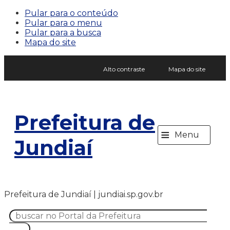
Pular para o conteúdo
Pular para o menu
Pular para a busca
Mapa do site
Alto contraste
Mapa do site
Prefeitura de
≡
Menu
Jundiaí
Prefeitura de Jundiaí | jundiai.sp.gov.br