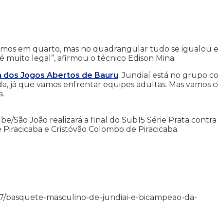
inamos em quarto, mas no quadrangular tudo se igualou 
muito legal”, afirmou o técnico Edison Mina.
ta dos Jogos Abertos de Bauru
. Jundiaí está no grupo 
ada, já que vamos enfrentar equipes adultas. Mas vamos 
a.
e/São João realizará a final do Sub15 Série Prata contra
 Piracicaba e Cristóvão Colombo de Piracicaba.
4/11/17/basquete-masculino-de-jundiai-e-bicampeao-da-