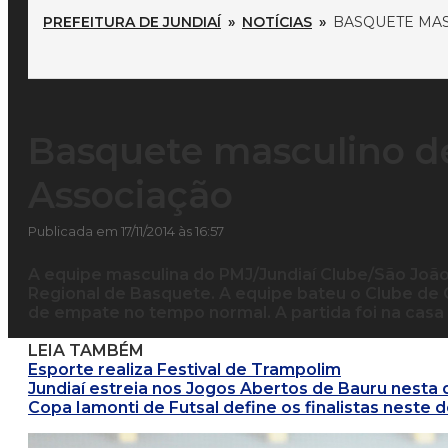
PREFEITURA DE JUNDIAÍ
»
NOTÍCIAS
»
BASQUETE MAS
Basquete masculino d
Associação
Publicada em 17/11/2014 às 16:57
A equipe masculina do PMJ/Jundiaí Clube/São Joã
Regional de Basquete. A equipe bateu o Clube de 
de empate no tempo normal. A partida foi na casa 
LEIA TAMBÉM
Esporte realiza Festival de Trampolim
Jundiaí estreia nos Jogos Abertos de Bauru nesta q
Copa Iamonti de Futsal define os finalistas neste 