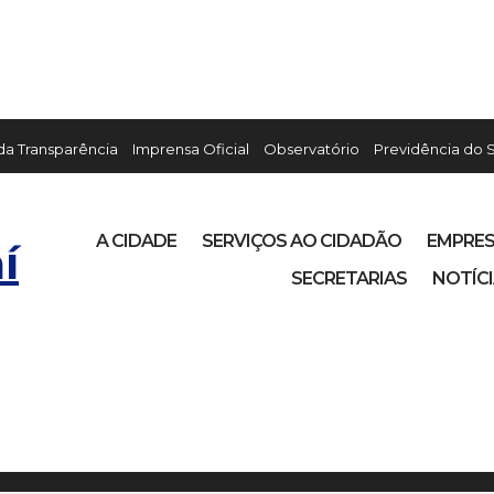
 da Transparência
Imprensa Oficial
Observatório
Previdência do 
A CIDADE
SERVIÇOS AO CIDADÃO
EMPRE
í
SECRETARIAS
NOTÍC