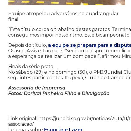
Equipe atropelou adversários no quadrangular
final
“Este título coroa o trabalho destes garotos. Term
conseguimos impor nosso ritmo. Este bicampeonato é 
Depois do título,
a equipe se prepara para a dispu
Osasco, Assis e Taubaté. “Será uma disputa complic
a esperança de realizar um bom papel”, afirmou Min
Finais da série prata
No sábado (29) e no domingo (30), o PMJ/Jundiaí Club
seguintes participantes: Itupeva, Clube de Campo de
Assessoria de Imprensa
Fotos: Dorival Pinheiro Filho e Divulgação
Link original: https://jundiai.sp.gov.br/noticias/201
associacao/
Leia mais sobre
Esporte e Lazer