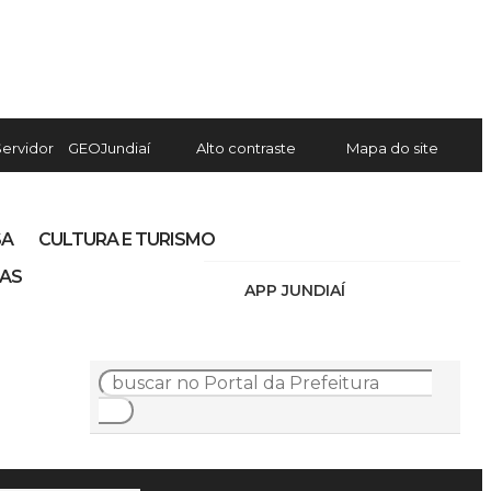
Servidor
GEOJundiaí
Alto contraste
Mapa do site
SA
CULTURA E TURISMO
IAS
APP JUNDIAÍ