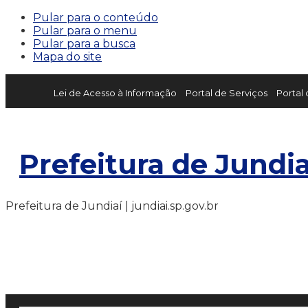
Pular para o conteúdo
Pular para o menu
Pular para a busca
Mapa do site
Lei de Acesso à Informação
Portal de Serviços
Portal
Prefeitura de Jundia
Prefeitura de Jundiaí | jundiai.sp.gov.br