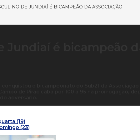
CULINO DE JUNDIAÍ É BICAMPEÃO DA ASSOCIAÇÃO
e Jundiaí é bicampeão d
o conquistou o bicampeonato do Sub21 da Associação
Campo de Piracicaba por 100 a 95 na prorrogação, de
do adversário.
uarta (19)
domingo (23)