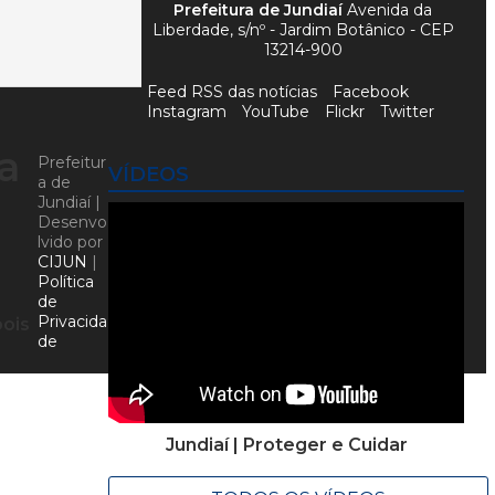
Prefeitura de Jundiaí
Avenida da
Liberdade, s/nº - Jardim Botânico - CEP
13214-900
Feed RSS das notícias
Facebook
Instagram
YouTube
Flickr
Twitter
a
Prefeitur
VÍDEOS
a de
Jundiaí |
Desenvo
lvido por
CIJUN
|
Política
de
Privacida
pois
de
Jundiaí | Proteger e Cuidar