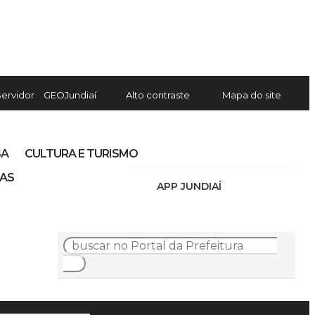
Servidor
GEOJundiaí
Alto contraste
Mapa do site
SA
CULTURA E TURISMO
IAS
APP JUNDIAÍ