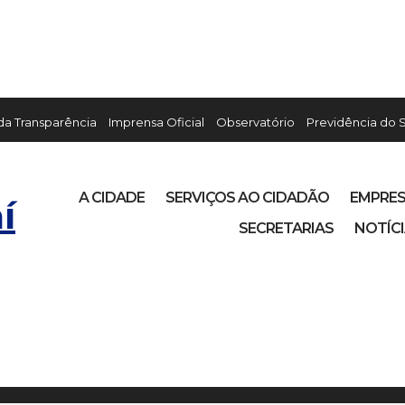
 da Transparência
Imprensa Oficial
Observatório
Previdência do 
A CIDADE
SERVIÇOS AO CIDADÃO
EMPRE
í
SECRETARIAS
NOTÍC