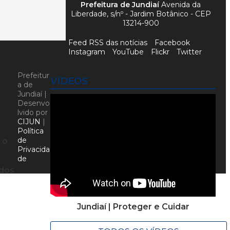
Prefeitura de Jundiaí
Avenida da
Liberdade, s/nº - Jardim Botânico - CEP
13214-900
Feed RSS das notícias
Facebook
Instagram
YouTube
Flickr
Twitter
Prefeitur
VÍDEOS
a de
Jundiaí |
Desenvo
lvido por
CIJUN
|
Política
de
 o
Privacida
de
a
idos
Jundiaí | Proteger e Cuidar