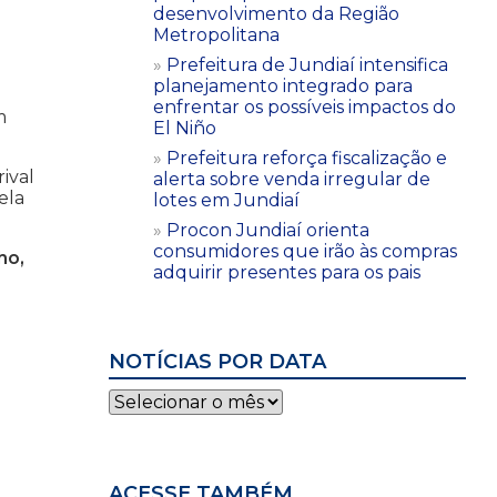
desenvolvimento da Região
Metropolitana
Prefeitura de Jundiaí intensifica
planejamento integrado para
enfrentar os possíveis impactos do
m
El Niño
Prefeitura reforça fiscalização e
ival
alerta sobre venda irregular de
ela
lotes em Jundiaí
Procon Jundiaí orienta
consumidores que irão às compras
ho,
adquirir presentes para os pais
NOTÍCIAS POR DATA
Notícias
por
data
ACESSE TAMBÉM