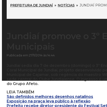
PREFEITURA DE JUNDIAÍ
»
NOTÍCIAS
»
JUNDIAÍ PROM
Jundiaí promove o 3º 
Municipais
Publicada em 27/11/2014 às 14:44
Jundiaí sedia dia 7 de dezembro (domingo) o 3º Enc
Coral Municipal de Jundiaí, projeto desenvolvido p
Municipal de Cajamar, sob regência do maestro Wi
sede central do Clube Jundiaiense. O ingresso é um 
do Grupo Afeto.
LEIA TAMBÉM
São definidos melhores desenhos natalinos
Exposição na praça leva público à reflexão
Prefeito recebe diretor-presidente do Festival Se