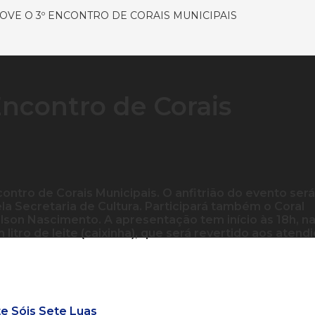
OVE O 3º ENCONTRO DE CORAIS MUNICIPAIS
Encontro de Corais
ontro de Corais Municipais. O anfitrião do evento será
ela Secretaria de Cultura. Participará também o Coral
lson Nascimento. A apresentação tem início às 18h, n
litro de leite (caixinha), que será revertido aos atend
te Sóis Sete Luas