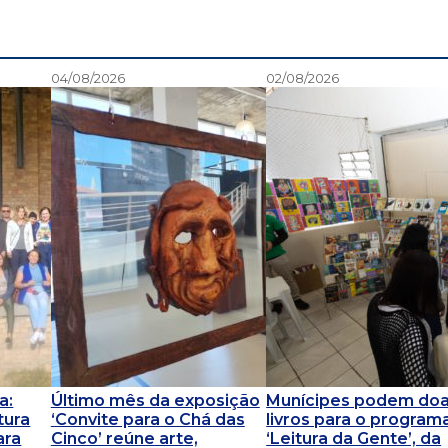
04/08/2026
02/08/2026
a:
Último mês da exposição
Munícipes podem doa
tura
‘Convite para o Chá das
livros para o program
ara
Cinco’ reúne arte,
‘Leitura da Gente’, da