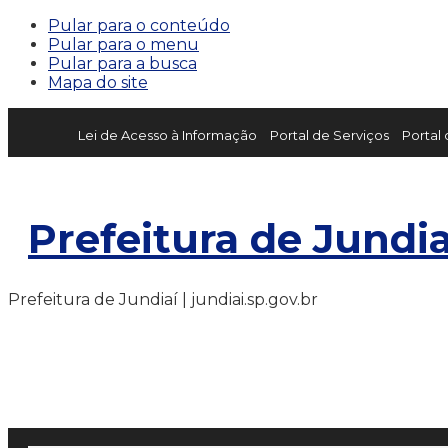
Pular para o conteúdo
Pular para o menu
Pular para a busca
Mapa do site
Lei de Acesso à Informação
Portal de Serviços
Portal
Prefeitura de Jundia
Prefeitura de Jundiaí | jundiai.sp.gov.br