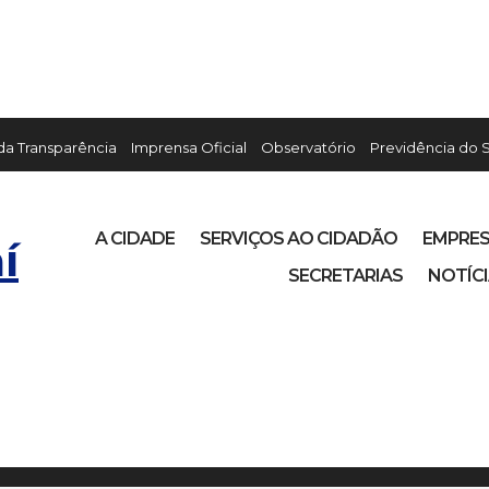
 da Transparência
Imprensa Oficial
Observatório
Previdência do 
A CIDADE
SERVIÇOS AO CIDADÃO
EMPRE
í
SECRETARIAS
NOTÍC