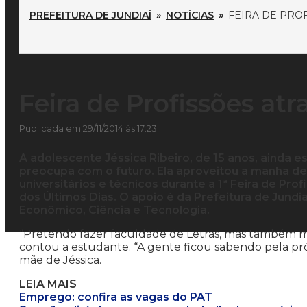
PREFEITURA DE JUNDIAÍ
»
NOTÍCIAS
»
FEIRA DE PROF
Feira de Profissões atr
Publicada em 29/11/2014 às 17:23
A adolescente Jéssica Ribeiro, de 15 anos, ainda e
preocupa com o futuro. Ela aproveitou a manhã des
universitários e técnicos durante a 1ª Feira de Prof
dos Últimos Dias. O apoio é da Prefeitura de Jund
Econômico, Ciência e Tecnologia.
“Pretendo fazer faculdade de Letras, mas também me
contou a estudante. “A gente ficou sabendo pela própr
mãe de Jéssica.
LEIA MAIS
Emprego: confira as vagas do PAT