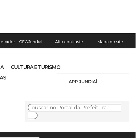
Servidor
GEOJundiaí
Alto contraste
Mapa do site
SA
CULTURA E TURISMO
IAS
APP JUNDIAÍ