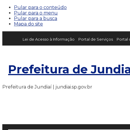
Pular para o conteúdo
Pular para o menu
Pular para a busca
Mapa do site
Lei de Acesso à Informação
Portal de Serviços
Portal
Prefeitura de Jundia
Prefeitura de Jundiaí | jundiai.sp.gov.br