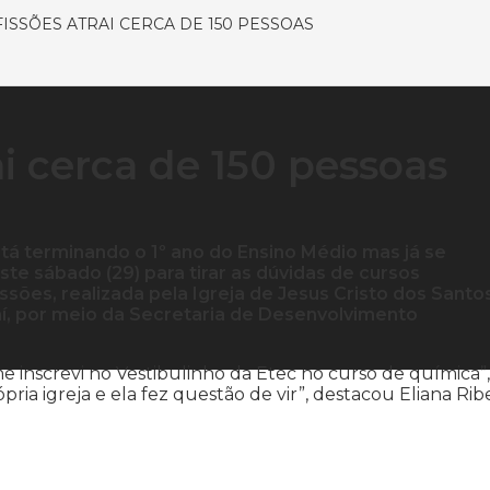
ISSÕES ATRAI CERCA DE 150 PESSOAS
ai cerca de 150 pessoas
stá terminando o 1º ano do Ensino Médio mas já se
te sábado (29) para tirar as dúvidas de cursos
issões, realizada pela Igreja de Jesus Cristo dos Santo
iaí, por meio da Secretaria de Desenvolvimento
 inscrevi no Vestibulinho da Etec no curso de química”,
ia igreja e ela fez questão de vir”, destacou Eliana Ribe