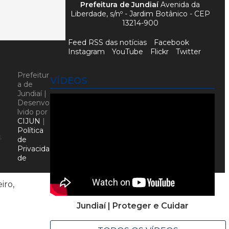
Prefeitura de Jundiaí
Avenida da
Liberdade, s/nº - Jardim Botânico - CEP
13214-900
Feed RSS das notícias
Facebook
Instagram
YouTube
Flickr
Twitter
Prefeitur
VÍDEOS
a de
Jundiaí |
Desenvo
lvido por
CIJUN
|
Política
s
de
Privacida
de
iro,
Jundiaí | Proteger e Cuidar