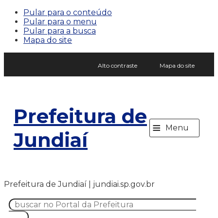
Pular para o conteúdo
Pular para o menu
Pular para a busca
Mapa do site
Alto contraste
Mapa do site
Prefeitura de
≡
Menu
Jundiaí
Prefeitura de Jundiaí | jundiai.sp.gov.br