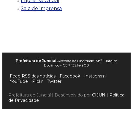
Imprensa Oficial
Sala de Imprensa
Prefeitura de Jundiaí
Avenida da Liberdade, s/nº - Jardim
Botânico - CEP 13214-900
Feed RSS das notícias
Facebook
Instagram
YouTube
Flickr
Twitter
Prefeitura de Jundiaí | Desenvolvido por
CIJUN
|
Política
de Privacidade