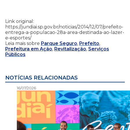
Link original:
https://jundiai.sp.gov.br/noticias/2014/12/07/prefeito-
entrega-a-populacao-28a-area-destinada-ao-lazer-
e-esportes/
Leia mais sobre
Parque Seguro
,
Prefeito
,
Prefeitura em Ação
,
Revitalização
,
Serviços
Públicos
NOTÍCIAS RELACIONADAS
16/07/2026