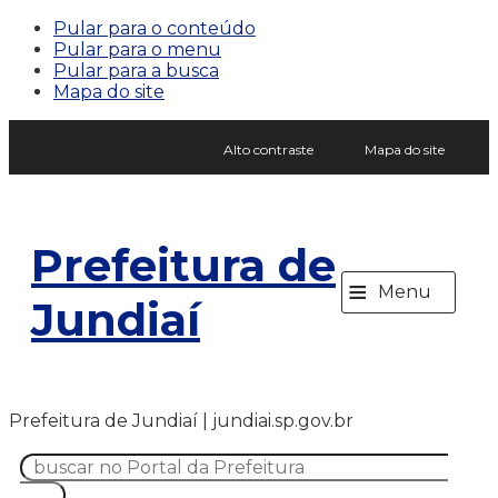
Pular para o conteúdo
Pular para o menu
Pular para a busca
Mapa do site
Alto contraste
Mapa do site
Prefeitura de
≡
Menu
Jundiaí
Prefeitura de Jundiaí | jundiai.sp.gov.br