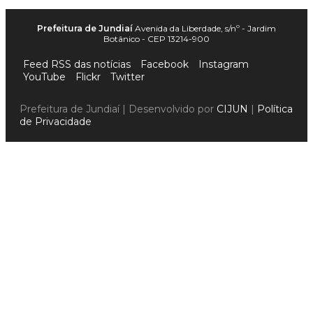
Prefeitura de Jundiaí
Avenida da Liberdade, s/nº - Jardim
Botânico - CEP 13214-900
Feed RSS das notícias
Facebook
Instagram
YouTube
Flickr
Twitter
Prefeitura de Jundiaí | Desenvolvido por
CIJUN
|
Política
de Privacidade