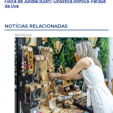
Física de Jundiaí (Esef)
,
Ginástica Rítmica
,
Parque
da Uva
NOTÍCIAS RELACIONADAS
18/07/2026