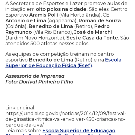
A Secretaria de Esportes e Lazer promove aulas de
iniciação em
oito polos na cidade.
São eles: Centro
Esportivo
Aramis Polli
(Vila Hortolândia), CE
Antônio de Lima
(Agapeama),
Romão de Souza
(Colônia),
Benedito de Lima
(Retiro),
Pedro
Raymundo
(Vila Rio Branco),
José de Marchi
(Jardim Novo Horizonte),
Sesi
e
Casa da Fonte
. São
atendidos 500 atletas nesses polos.
As equipes de competição treinam no centro
esportivo
Benedito de Lima
(Retiro) e na
Escola
Superior de Educação Física (Esef)
.
Assessoria de Imprensa
Foto: Dorival Pinheiro Filho
Link original:
https://jundiai.sp.gov.br/noticias/2014/12/09/festival-
de-ginastica-ritmica-vai-envolver-450-criancas-no-
parque-da-uva/
Leia mais sobre
Escola Superior de Educação