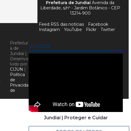
Prefeitura de Jundiaí
Avenida da
Liberdade, s/nº - Jardim Botânico - CEP
13214-900
Feed RSS das notícias
Facebook
Instagram
YouTube
Flickr
Twitter
Prefeitur
VÍDEOS
a de
Jundiaí |
Desenvo
lvido por
CIJUN
|
Política
de
,
Privacida
de
Jundiaí | Proteger e Cuidar