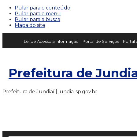
Pular para o conteúdo
Pular para o menu
Pular para a busca
Mapa do site
Lei de Acesso à Informação
Portal de Serviços
Portal
Prefeitura de Jundia
Prefeitura de Jundiaí | jundiai.sp.gov.br