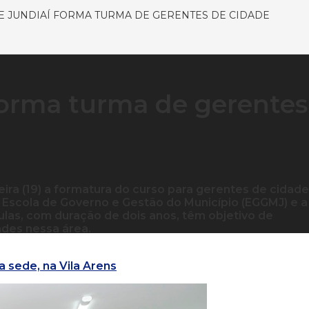
E JUNDIAÍ FORMA TURMA DE GERENTES DE CIDADE
 forma turma de gerentes
feira (19) a formatura do curso para gerentes de cidade
a Escola de Governo e Gestão do Município (EGGMJ) e a
las, com duração de dois anos, têm objetivo de
ades nessa área.
 sede, na Vila Arens