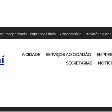
 da Transparência
Imprensa Oficial
Observatório
Previdência do 
A CIDADE
SERVIÇOS AO CIDADÃO
EMPRE
í
SECRETARIAS
NOTÍC