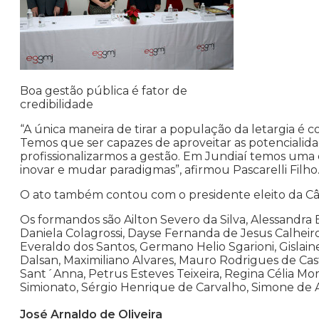
Boa gestão pública é fator de
credibilidade
“A única maneira de tirar a população da letargia é 
Temos que ser capazes de aproveitar as potencialidad
profissionalizarmos a gestão. Em Jundiaí temos uma 
inovar e mudar paradigmas”, afirmou Pascarelli Filho
O ato também contou com o presidente eleito da Câ
Os formandos são Ailton Severo da Silva, Alessandra E
Daniela Colagrossi, Dayse Fernanda de Jesus Calheir
Everaldo dos Santos, Germano Helio Sgarioni, Gislai
Dalsan, Maximiliano Alvares, Mauro Rodrigues de Cas
Sant´Anna, Petrus Esteves Teixeira, Regina Célia Mo
Simionato, Sérgio Henrique de Carvalho, Simone de A
José Arnaldo de Oliveira