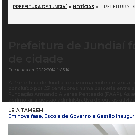
PREFEITURA DE JUNDIAÍ
»
NOTÍCIAS
»
PREFEITURA D
Prefeitura de Jundiaí
de cidade
Publicada em 20/12/2014 às 15:14
A Prefeitura de Jundiaí realizou na noite de sexta-
concluído por 23 servidores numa parceria entre 
Fundação Armando Álvares Penteado (FAAP). As au
aprimorar a gestão administrativa de outras ativid
LEIA TAMBÉM
Em nova fase, Escola de Governo e Gestão inaugura