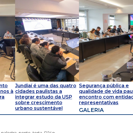
nto
Jundiaí é uma das quatro
Segurança pública e
rnos à
cidades paulistas a
qualidade de vida pa
ra
integrar estudo da USP
encontro com entida
sobre crescimento
representativas
urbano sustentável
GALERIA
palestra_ponte_torta_D24g