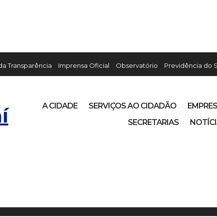
 da Transparência
Imprensa Oficial
Observatório
Previdência do 
A CIDADE
SERVIÇOS AO CIDADÃO
EMPRE
í
SECRETARIAS
NOTÍC