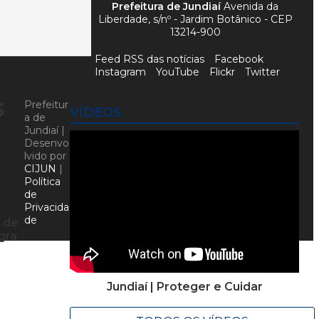
Prefeitura de Jundiaí
Avenida da
Liberdade, s/nº - Jardim Botânico - CEP
13214-900
Feed RSS das notícias
Facebook
Instagram
YouTube
Flickr
Twitter
s
Prefeitur
VÍDEOS
a de
Jundiaí |
Desenvo
lvido por
CIJUN
|
Política
de
Privacida
o
de
s de
gra
Jundiaí | Proteger e Cuidar