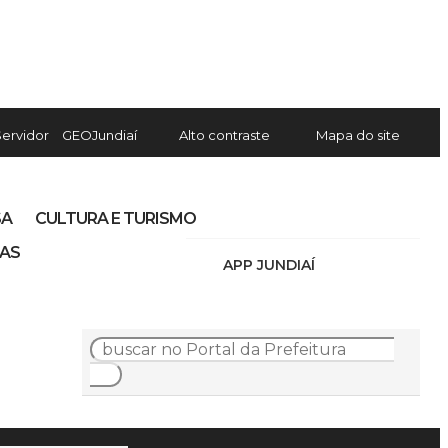
Servidor
GEOJundiaí
Alto contraste
Mapa do site
SA
CULTURA E TURISMO
IAS
APP JUNDIAÍ