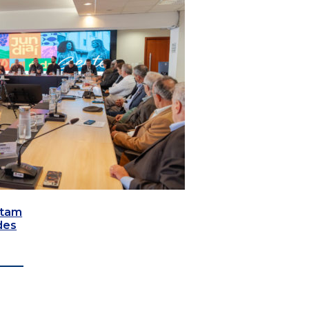
utam
des