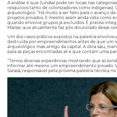
A análise é que Jundiaí pode ter locais nas categoria
resquícios tanto de colonizadores como indígenas). 
arqueológico. “Há muito a ser feito para o avanço da 
projetos privados. E mesmo assim ainda vista como 
quando envolve grupos já excluídos. É preciso inte
Marise, que atualmente faz pós-doutorado desse ram
Um dos casos práticos expostos na palestra envolveu
destruída por empreendimentos antes de que um lev
arqueológico mais antigo da capital. A obra saiu, m
para as peças encontradas ali e que contam uma parte
“Temos diversas experiências mostrando que as sond
informar até mesmo um empreendimento privado. Vamo
Sarasá, responsável pela próxima palestra técnica no l