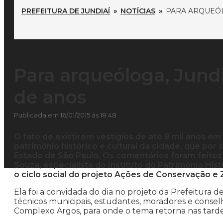
PREFEITURA DE JUNDIAÍ
»
NOTÍCIAS
»
PARA ARQUEÓL
Para arqueóloga, Jundi
de anos
Publicada em 16/01/2015 às 18:48
O fato de existirem vestígios de até 9 mil anos em
patrimônio histórico e cultural da cidade, que por
Estado de São Paulo. Os comentários foram feitos
Souza, especialista do Instituto do Patrimônio Hist
o ciclo social do projeto Ações de Conservação e 
Ela foi a convidada do dia no projeto da Prefeitura 
técnicos municipais, estudantes, moradores e conselh
Complexo Argos, para onde o tema retorna nas tardes