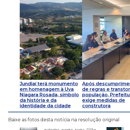
Jundiaí terá monumento
Após descumprime
em homenagem à Uva
de regras e transto
Niagara Rosada, símbolo
população, Prefeitu
da história e da
exige medidas de
identidade da cidade
construtora
Baixe as fotos desta notícia na resolução original
palestra_ponte_torta_D13g