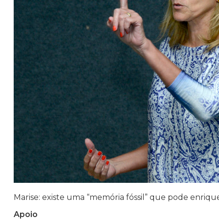
Marise: existe uma “memória fóssil” que pode enriquec
Apoio