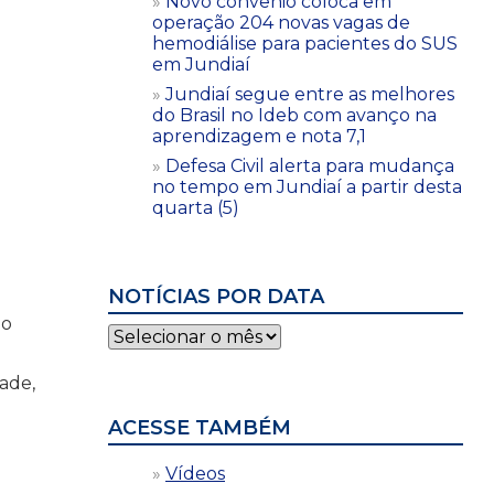
Novo convênio coloca em
operação 204 novas vagas de
hemodiálise para pacientes do SUS
em Jundiaí
Jundiaí segue entre as melhores
do Brasil no Ideb com avanço na
aprendizagem e nota 7,1
Defesa Civil alerta para mudança
no tempo em Jundiaí a partir desta
quarta (5)
NOTÍCIAS POR DATA
io
Notícias
por
data
ade,
ACESSE TAMBÉM
Vídeos