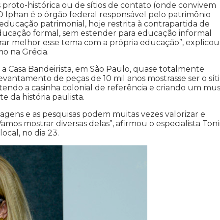
s proto-histórica ou de sítios de contato (onde convivem
O Iphan é o órgão federal responsável pelo patrimônio
educação patrimonial, hoje restrita à contrapartida de
educação formal, sem estender para educação informal
grar melhor esse tema com a própria educação”, explicou
o na Grécia.
 a Casa Bandeirista, em São Paulo, quase totalmente
antamento de peças de 10 mil anos mostrasse ser o sít
antendo a casinha colonial de referência e criando um mu
 da história paulista.
agens e as pesquisas podem muitas vezes valorizar e
s mostrar diversas delas”, afirmou o especialista Ton
ocal, no dia 23.