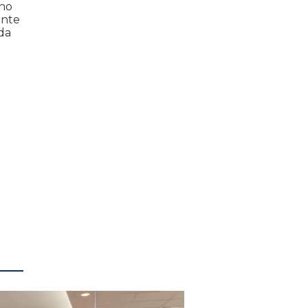
lho
onte
da