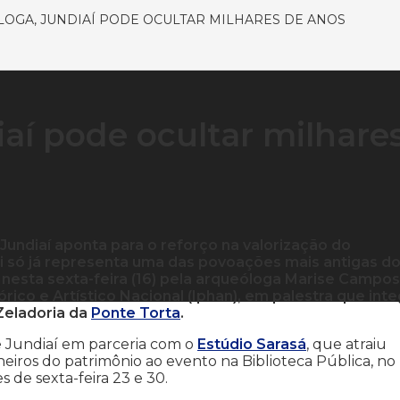
OGA, JUNDIAÍ PODE OCULTAR MILHARES DE ANOS
aí pode ocultar milhare
 Jundiaí aponta para o reforço na valorização do
 si só já representa uma das povoações mais antigas d
 nesta sexta-feira (16) pela arqueóloga Marise Campo
órico e Artístico Nacional (Iphan), em palestra que inte
Zeladoria da
Ponte Torta
.
de Jundiaí em parceria com o
Estúdio Sarasá
, que atraiu
eiros do patrimônio ao evento na Biblioteca Pública, no
 de sexta-feira 23 e 30.