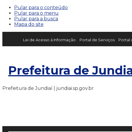
Pular para o conteúdo
Pular para o menu
Pular para a busca
Mapa do site
Lei de Acesso à Informação
Portal de Serviços
Portal
Prefeitura de Jundia
Prefeitura de Jundiaí | jundiai.sp.gov.br