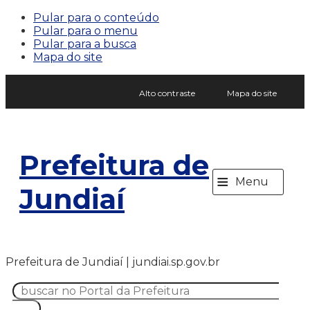
Pular para o conteúdo
Pular para o menu
Pular para a busca
Mapa do site
Alto contraste
Mapa do site
Prefeitura de
≡
Menu
Jundiaí
Prefeitura de Jundiaí | jundiai.sp.gov.br