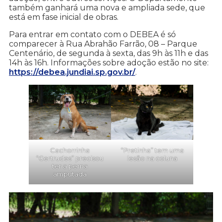
também ganhará uma nova e ampliada sede, que
está em fase inicial de obras.
Para entrar em contato com o DEBEA é só
comparecer à Rua Abrahão Farrão, 08 – Parque
Centenário, de segunda à sexta, das 9h às 11h e das
14h às 16h. Informações sobre adoção estão no site:
https://debea.jundiai.sp.gov.br/
.
Cachorrinha
“Pretinha” tem uma
“Gertrudes” precisou
lesão na coluna
ter a perna
amputada