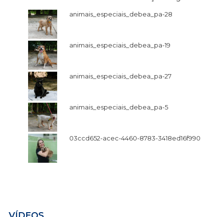
animais_especiais_debea_pa-28
animais_especiais_debea_pa-19
animais_especiais_debea_pa-27
animais_especiais_debea_pa-5
03ccd652-acec-4460-8783-3418ed16f990
VÍDEOS