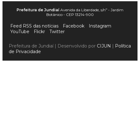
Prefeitura de Jundiaí
Avenida da Liberdade, s/nº - Jardim
Botânico - CEP 13214-900
Feed RSS das notícias
Facebook
Instagram
YouTube
Flickr
Twitter
Prefeitura de Jundiaí | Desenvolvido por
CIJUN
|
Política
de Privacidade