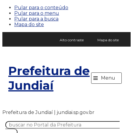
Pular para o conteúdo
Pular para o menu
Pular para a busca
Mapa do site
Alto contraste
Mapa do site
Prefeitura de
≡
Menu
Jundiaí
Prefeitura de Jundiaí | jundiai.sp.gov.br