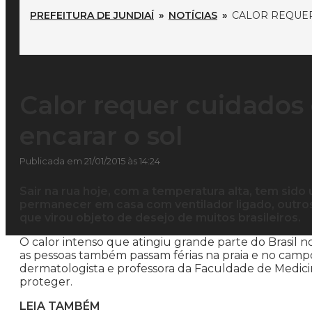
PREFEITURA DE JUNDIAÍ
»
NOTÍCIAS
»
CALOR REQUER
Calor requer cuidados 
encarar o sol
Publicada em 21/01/2015 às 14:24
Sair na rua hoje, com a temperatura alta, tem sid
permanecer em casa com ventilador ligado, outro
que virou objeto de desejo de muitos brasileiros.
O calor intenso que atingiu grande parte do Brasil 
as pessoas também passam férias na praia e no campo 
dermatologista e professora da Faculdade de Medicina
proteger.
LEIA TAMBÉM