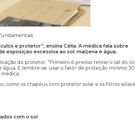
o fundamentais
culos e protetor”, ensina Célia. A médica fala sobre
e exposição excessiva ao sol: maizena e água.
cação do protetor. “Primeiro é preciso retirar o sal do c
de água. E lembre-se: usar o fator de proteção mínimo 30
 médica.
 como os chapéus com protetor solar e os filtros solare
dados com o sol