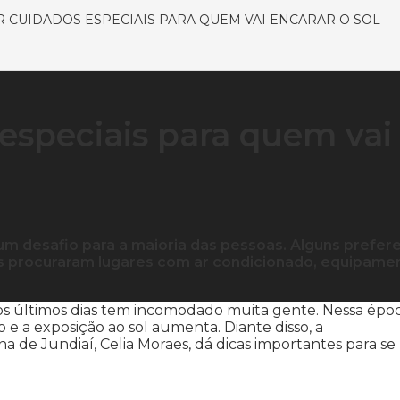
 CUIDADOS ESPECIAIS PARA QUEM VAI ENCARAR O SOL
especiais para quem vai
o um desafio para a maioria das pessoas. Alguns prefe
s procuraram lugares com ar condicionado, equipame
nos últimos dias tem incomodado muita gente. Nessa époc
e a exposição ao sol aumenta. Diante disso, a
 de Jundiaí, Celia Moraes, dá dicas importantes para se