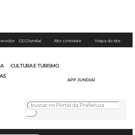
Servidor
GEOJundiaí
Alto contraste
Mapa do site
SA
CULTURA E TURISMO
IAS
APP JUNDIAÍ