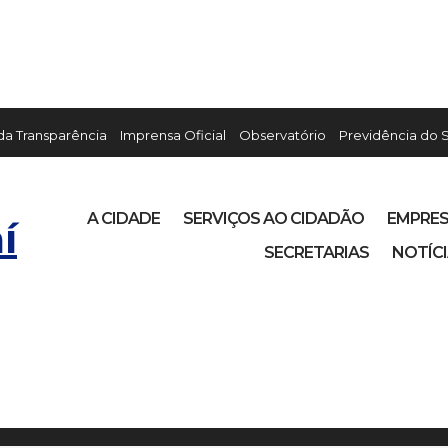
 da Transparência
Imprensa Oficial
Observatório
Previdência do 
A CIDADE
SERVIÇOS AO CIDADÃO
EMPRE
í
SECRETARIAS
NOTÍC