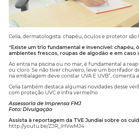
Celia, dermatologista: chapéu, óculos e protetor sã
“Existe um trio fundamental e invencível: chapéu, ó
ambientes frescos, roupas de algodão e em caso d
Ao entra na piscina ou no mar, é fundamental a reapli
ou cloro. Se não tiver chuveiro, leve um borrifador 
na embalagem deve constar UVA E UVB”, comenta a
Celia também destaca algumas novidades desse verão,
com proteção UVC e infra vermelho.
Assessoria de Imprensa FMJ
Foto: Divulgação
Assista à reportagem da TVE Jundiaí sobre os cui
http://youtu.be/ZJR_IHVwMJ4