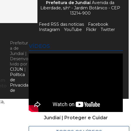
Prefeitura de Jundiaí
Avenida da
Liberdade, s/nº - Jardim Botânico - CEP
13214-900
Feed RSS das notícias
Facebook
Instagram
YouTube
Flickr
Twitter
Prefeitur
VÍDEOS
a de
Jundiaí |
Desenvo
lvido por
CIJUN
|
Política
de
rem
Privacida
nto
de
a,
Jundiaí | Proteger e Cuidar