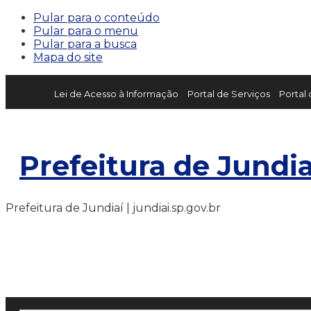
Pular para o conteúdo
Pular para o menu
Pular para a busca
Mapa do site
Lei de Acesso à Informação
Portal de Serviços
Portal
Prefeitura de Jundia
Prefeitura de Jundiaí | jundiai.sp.gov.br