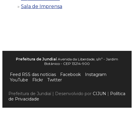
Sala de Imprensa
Prefeitura de Jundiaí
Avenida da Liberdade, s/nº - Jardim
Botânico - CEP 13214-900
Feed RSS das notícias
Facebook
Instagram
YouTube
Flickr
Twitter
Prefeitura de Jundiaí | Desenvolvido por
CIJUN
|
Política
de Privacidade