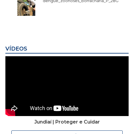
dengue_zoonoses_borracharia_P_28G
VÍDEOS
Jundiaí | Proteger e Cuidar