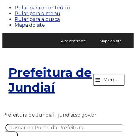
Pular para o conteúdo
Pular para o menu
Pular para a busca
Mapa do site
Alto contraste
Mapa do site
Prefeitura de
≡
Menu
Jundiaí
Prefeitura de Jundiaí | jundiai.sp.gov.br