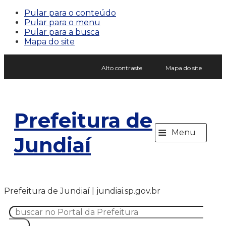
Pular para o conteúdo
Pular para o menu
Pular para a busca
Mapa do site
Alto contraste
Mapa do site
Prefeitura de
≡
Menu
Jundiaí
Prefeitura de Jundiaí | jundiai.sp.gov.br