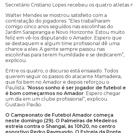
Secretário Cristiano Lopes recebeu os quatro atletas 
Walter Mendes se mostrou satisfeito com a
contratação do jogadores. “Eles trabalharam
comigo cinco anos seguidos nas escolinhas do
Jardim Sarapiranga e Novo Horizonte. Estou muito
feliz em vê-los disputando o Amador. Espero que
se destaquem e algum time profissional dê uma
chance a eles. A gente sempre passou nas
escolinhas para terem humildade e se dedicarem”,
explicou.
Entre os quatro, o discurso está ensaiado. Todos
querem seguir os passos do atacante Mamadeira,
que foi bem no Amador e depois reforçou o
Paulista. “
Nosso sonho é ser jogador de futebol e
é bom começarmos no Amador
. Espero chegar
um dia em um clube profissional”, explicou
Gustavo Pavão.
O Campeonato de Futebol Amador começa
neste domingo (29). O Palmeiras de Medeiros
estreia contra o Shangai, às 10h20, no centro
esportivo Pedro Raymundo. O Estrela da Ponte