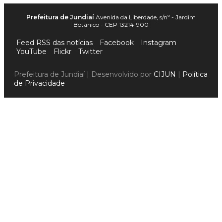
Prefeitura de Jundiaí
Avenida da Liberdade, s/nº - Jardim
Botânico - CEP 13214-900
Feed RSS das notícias
Facebook
Instagram
YouTube
Flickr
Twitter
Prefeitura de Jundiaí | Desenvolvido por
CIJUN
|
Política
de Privacidade