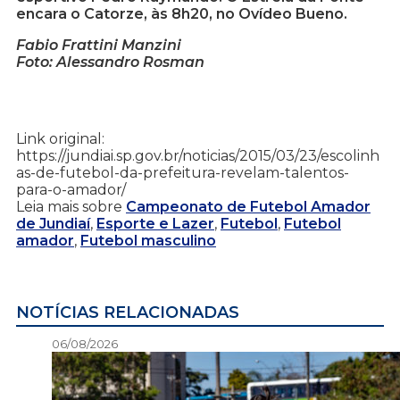
encara o Catorze, às 8h20, no Ovídeo Bueno.
Fabio Frattini Manzini
Foto: Alessandro Rosman
Link original:
https://jundiai.sp.gov.br/noticias/2015/03/23/escolinh
as-de-futebol-da-prefeitura-revelam-talentos-
para-o-amador/
Leia mais sobre
Campeonato de Futebol Amador
de Jundiaí
,
Esporte e Lazer
,
Futebol
,
Futebol
amador
,
Futebol masculino
NOTÍCIAS RELACIONADAS
06/08/2026