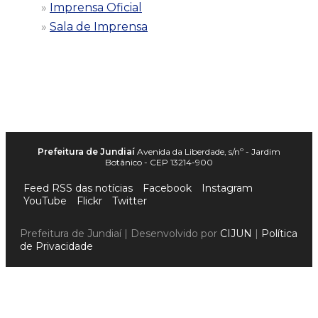
Imprensa Oficial
Sala de Imprensa
Prefeitura de Jundiaí
Avenida da Liberdade, s/nº - Jardim
Botânico - CEP 13214-900
Feed RSS das notícias
Facebook
Instagram
YouTube
Flickr
Twitter
Prefeitura de Jundiaí | Desenvolvido por
CIJUN
|
Política
de Privacidade