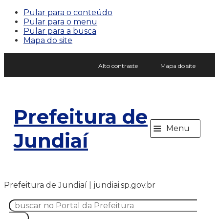
Pular para o conteúdo
Pular para o menu
Pular para a busca
Mapa do site
Alto contraste
Mapa do site
Prefeitura de
≡
Menu
Jundiaí
Prefeitura de Jundiaí | jundiai.sp.gov.br