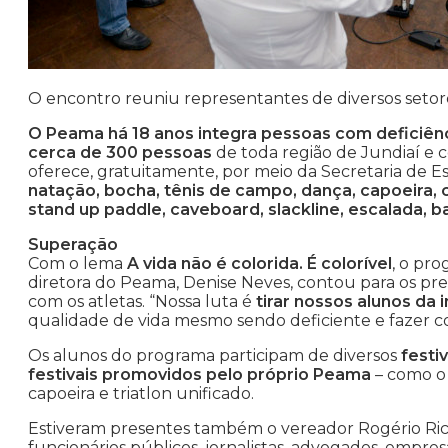
O encontro reuniu representantes de diversos setor
O Peama há 18 anos integra pessoas com deficiênc
cerca de 300 pessoas
de toda região de Jundiaí e
oferece, gratuitamente, por meio da Secretaria de E
natação, bocha, tênis de campo, dança, capoeira, cor
stand up paddle, caveboard, slackline, escalada, b
Superação
Com o lema
A vida não é colorida. É colorível
, o pro
diretora do Peama, Denise Neves, contou para os pr
com os atletas. “Nossa luta é
tirar nossos alunos da i
qualidade de vida mesmo sendo deficiente e fazer c
Os alunos do programa participam de diversos
festi
festivais promovidos pelo próprio Peama
– como o 
capoeira e triatlon unificado.
Estiveram presentes também o vereador Rogério Ric
funcionários públicos, jornalistas, advogados, empres