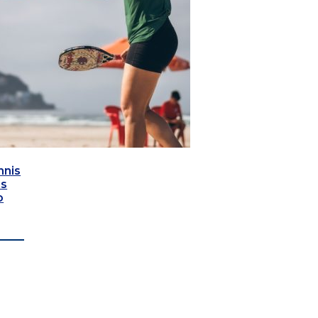
nnis
as
o