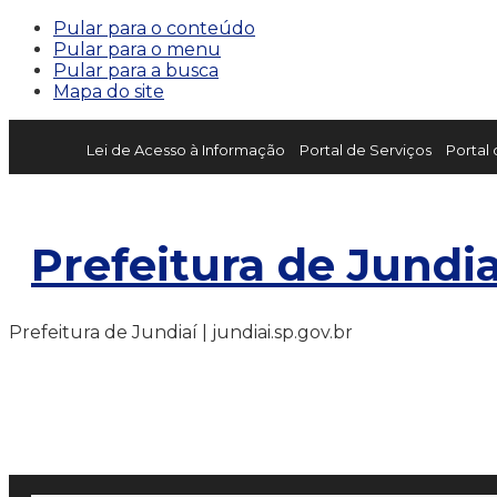
Pular para o conteúdo
Pular para o menu
Pular para a busca
Mapa do site
Lei de Acesso à Informação
Portal de Serviços
Portal
Prefeitura de Jundia
Prefeitura de Jundiaí | jundiai.sp.gov.br