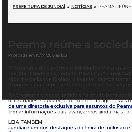
PREFEITURA DE JUNDIAÍ
»
NOTÍCIAS
»
PEAMA REÚNE 
Peama reúne a socied
Publicada em 10/04/2015 às 15:31
O Programa de Esportes e Atividades Motoras Adap
real identidade à sociedade. Para isso, foi realizad
Nicolino de Lucca (Bolão), o evento “Vamos tomar
programa para representantes de diversos segmen
“O
programa cresceu rápido e foi muito bem acolh
dificuldades e o poder público procura agir nesse
de uma diretoria exclusiva para assuntos do Peam
trocar informações
para avançarmos ainda mais”, diss
LEIA TAMBÉM
Jundiaí é um dos destaques da Feira de Inclusão e