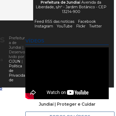
Prefeitura de Jundiaí
Avenida da
Liberdade, s/nº - Jardim Botânico - CEP
13214-900
Feed RSS das notícias
Facebook
Instagram
YouTube
Flickr
Twitter
s
Prefeitur
VÍDEOS
a de
Jundiaí |
Desenvo
lvido por
 a
CIJUN
|
Política
de
Privacida
de
ão
Jundiaí | Proteger e Cuidar