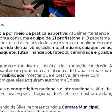
es
ia por meio da prática esportiva
. Atualmente atende
 conta com uma
equipe de 21 profissionais
. O programa
sportes e Lazer, atividades em diversas modalidades como
rida de rua, vôlei, ciclismo, atletismo, caiaque, velas
asquete, futsal, handebol, futebol, caminhada e goalbal
grama reúne diversas histórias de superação e inclusão. A
esentes um pouco da caminhada e do trabalho realizado
nvisibilidade
, mostrar que é possível sim viver com
om que eles adquiram autonomia”, disse.
vais e competições nacionais e internacionais
, além de
Festival Especial Regional de Atletismo, mostras de danç
ardo da Silva, representando a
Câmara Municipal
,
ários e voluntários do programa.