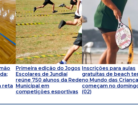
omão
Primeira edição do Jogos
Inscrições para aulas
da;
Escolares de Jundiaí
gratuitas de beach te
reúne 750 alunos da Rede
no Mundo das Crianç
 reta
Municipal em
começam no doming
competições esportivas
(02)