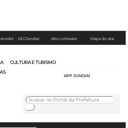
Servidor
GEOJundiaí
Alto contraste
Mapa do site
SA
CULTURA E TURISMO
IAS
APP JUNDIAÍ