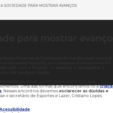
A SOCIEDADE PARA MOSTRAR AVANÇOS
ade para mostrar avanço
tadas (Peama) da Prefeitura de Jundiaí quer mostrar
o nesta sexta-feira (10), no Complexo Poliesportivo Dr.
 um café com o Peama”. O objetivo é apresentar o
tos de Jundiaí e região.
ido pelas pessoas
, porém ainda existem muitas
s momentos. Uma das formas que encontramos foi a
criaç
a
. Nesses encontros devemos
esclarecer as dúvidas e
e o secretário de Esportes e Lazer, Cristiano Lopes.
 Acessibilidade