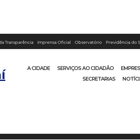
 da Transparência
Imprensa Oficial
Observatório
Previdência do 
A CIDADE
SERVIÇOS AO CIDADÃO
EMPRE
í
SECRETARIAS
NOTÍC