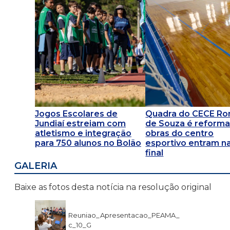
Jogos Escolares de
Quadra do CECE R
Jundiaí estreiam com
de Souza é reforma
atletismo e integração
obras do centro
para 750 alunos no Bolão
esportivo entram na
final
GALERIA
Baixe as fotos desta notícia na resolução original
Reuniao_Apresentacao_PEAMA_
c_10_G