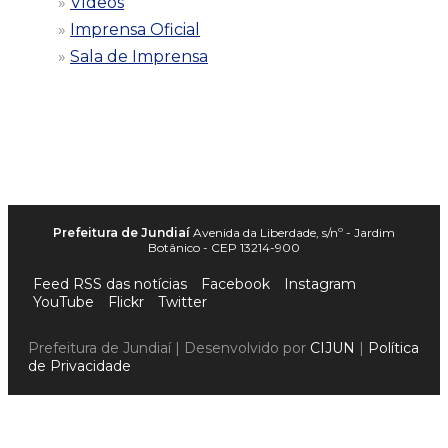
Vídeos
Imprensa Oficial
Sala de Imprensa
Prefeitura de Jundiaí
Avenida da Liberdade, s/nº - Jardim
Botânico - CEP 13214-900
Feed RSS das notícias
Facebook
Instagram
YouTube
Flickr
Twitter
Prefeitura de Jundiaí | Desenvolvido por
CIJUN
|
Política
de Privacidade