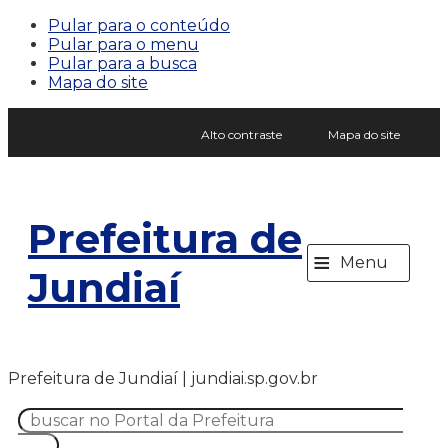
Pular para o conteúdo
Pular para o menu
Pular para a busca
Mapa do site
Alto contraste
Mapa do site
Prefeitura de
≡
Menu
Jundiaí
Prefeitura de Jundiaí | jundiai.sp.gov.br