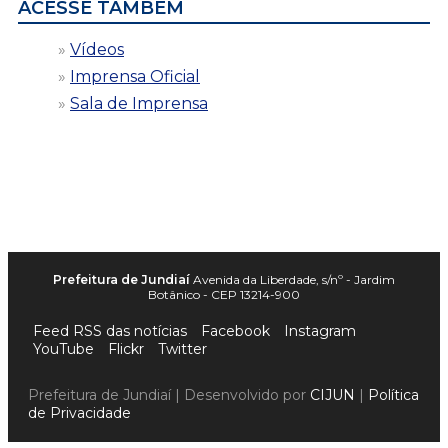
ACESSE TAMBÉM
Vídeos
Imprensa Oficial
Sala de Imprensa
Prefeitura de Jundiaí
Avenida da Liberdade, s/nº - Jardim
Botânico - CEP 13214-900
Feed RSS das notícias
Facebook
Instagram
YouTube
Flickr
Twitter
Prefeitura de Jundiaí | Desenvolvido por
CIJUN
|
Política
de Privacidade