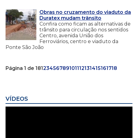
Obras no cruzamento do viaduto da
Duratex mudam trânsito
Confira como ficam as alternativas de
trânsito para circulação nos sentidos
Centro, avenida União dos
Ferroviários, centro e viaduto da
Ponte São João
Página 1 de 18
1
2
3
4
5
6
7
8
9
10
11
12
13
14
15
16
17
18
VÍDEOS