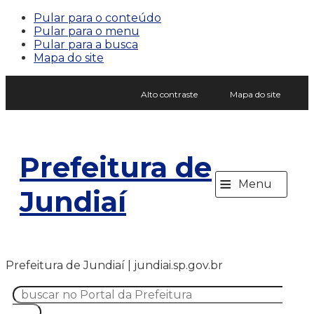
Pular para o conteúdo
Pular para o menu
Pular para a busca
Mapa do site
Alto contraste
Mapa do site
Prefeitura de
≡
Menu
Jundiaí
Prefeitura de Jundiaí | jundiai.sp.gov.br