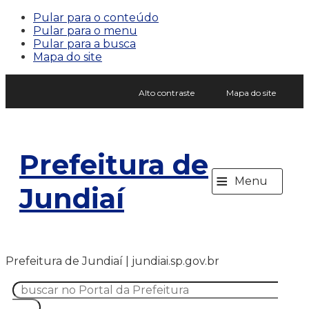
Pular para o conteúdo
Pular para o menu
Pular para a busca
Mapa do site
Alto contraste
Mapa do site
Prefeitura de
≡
Menu
Jundiaí
Prefeitura de Jundiaí | jundiai.sp.gov.br