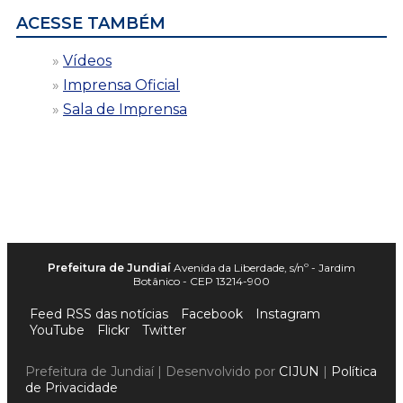
ACESSE TAMBÉM
Vídeos
Imprensa Oficial
Sala de Imprensa
Prefeitura de Jundiaí
Avenida da Liberdade, s/nº - Jardim
Botânico - CEP 13214-900
Feed RSS das notícias
Facebook
Instagram
YouTube
Flickr
Twitter
Prefeitura de Jundiaí | Desenvolvido por
CIJUN
|
Política
de Privacidade