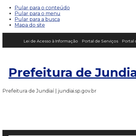
Pular para o conteúdo
Pular para o menu
Pular para a busca
Mapa do site
Lei de Acesso à Informação
Portal de Serviços
Portal
Prefeitura de Jundia
Prefeitura de Jundiaí | jundiai.sp.gov.br