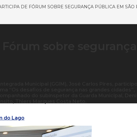
ARTICIPA DE FÓRUM SOBRE SEGURANÇA PÚBLICA EM SÃO
de Fórum sobre segurança
egrada Municipal (GGIM), José Carlos Pires, particip
ema “Os desafios de segurança nas grandes cidades”,
 acompanhado do subinspetor da Guarda Municipal, Deni
ânsito, Thiers Marques Costa Neto.
im do Lago