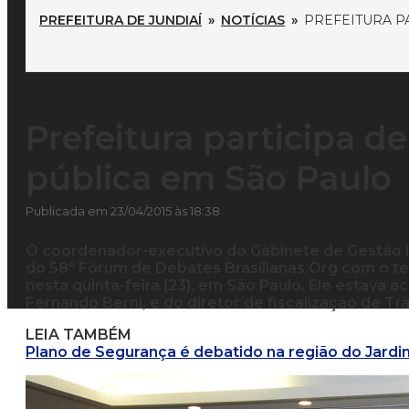
PREFEITURA DE JUNDIAÍ
»
NOTÍCIAS
»
PREFEITURA P
Prefeitura participa 
pública em São Paulo
Publicada em 23/04/2015 às 18:38
O coordenador-executivo do Gabinete de Gestão Int
do 58º Fórum de Debates Brasilianas.Org com o t
nesta quinta-feira (23), em São Paulo. Ele estava
Fernando Berni, e do diretor de fiscalização de Tr
LEIA TAMBÉM
Plano de Segurança é debatido na região do Jard