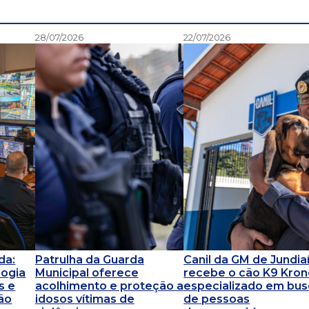
28/07/2026
22/07/2026
da:
Patrulha da Guarda
Canil da GM de Jundia
logia
Municipal oferece
recebe o cão K9 Kron
s e
acolhimento e proteção a
especializado em bus
ão
idosos vítimas de
de pessoas