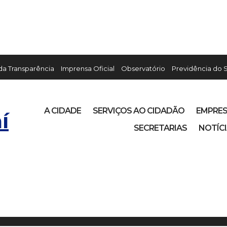
 da Transparência
Imprensa Oficial
Observatório
Previdência do 
A CIDADE
SERVIÇOS AO CIDADÃO
EMPRE
í
SECRETARIAS
NOTÍC