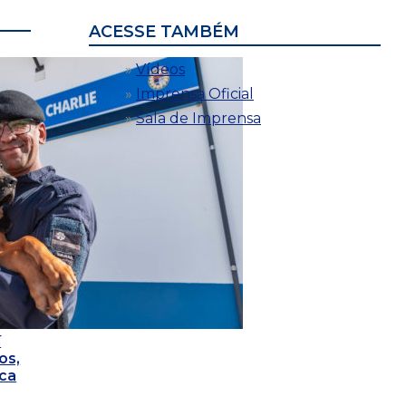
ACESSE TAMBÉM
Vídeos
Imprensa Oficial
Sala de Imprensa
í
os,
ca