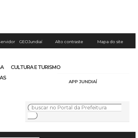
Servidor
GEOJundiaí
Alto contraste
Mapa do site
SA
CULTURA E TURISMO
IAS
APP JUNDIAÍ