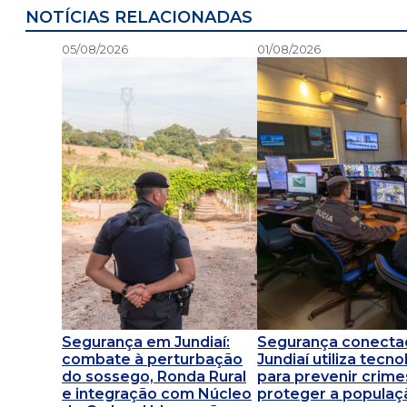
NOTÍCIAS RELACIONADAS
05/08/2026
01/08/2026
Segurança em Jundiaí:
Segurança conecta
combate à perturbação
Jundiaí utiliza tecno
do sossego, Ronda Rural
para prevenir crime
e integração com Núcleo
proteger a populaç