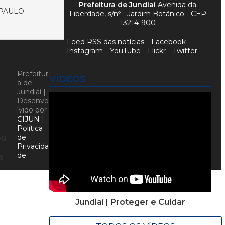
Prefeitura de Jundiaí
Avenida da
 PAULO
Liberdade, s/nº - Jardim Botânico - CEP
13214-900
Feed RSS das notícias
Facebook
Instagram
YouTube
Flickr
Twitter
Prefeitur
VÍDEOS
a de
Jundiaí |
Desenvo
lvido por
CIJUN
|
Política
de
ou
Privacida
de
s
Jundiaí | Proteger e Cuidar