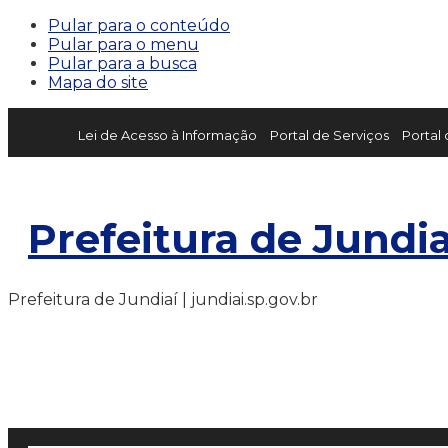
Pular para o conteúdo
Pular para o menu
Pular para a busca
Mapa do site
Lei de Acesso à Informação
Portal de Serviços
Portal
Prefeitura de Jundia
Prefeitura de Jundiaí | jundiai.sp.gov.br