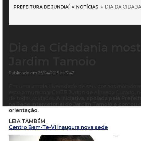
PREFEITURA DE JUNDIAÍ
»
NOTÍCIAS
»
DIA DA CIDAD
Dia da Cidadania most
Jardim Tamoio
Publicada em 25/04/2015 às 17:47
Em uma ampla diversidade de serviços aos moradore
escola municipal EMEB Judith de Almeida Curado, n
de todas as idades.
A iniciativa, apoiada pela Prefei
na Rede Intersetorial do Jardim Tamoio e contou c
orientação.
LEIA TAMBÉM
Centro Bem-Te-Vi inaugura nova sede