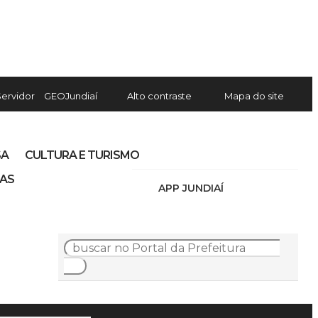
Servidor
GEOJundiaí
Alto contraste
Mapa do site
SA
CULTURA E TURISMO
IAS
APP JUNDIAÍ