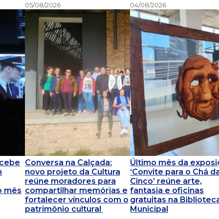
05/08/2026
04/08/2026
ecebe
Conversa na Calçada:
Último mês da exposi
m
novo projeto da Cultura
‘Convite para o Chá d
reúne moradores para
Cinco’ reúne arte,
o mês
compartilhar memórias e
fantasia e oficinas
fortalecer vínculos com o
gratuitas na Bibliotec
patrimônio cultural
Municipal