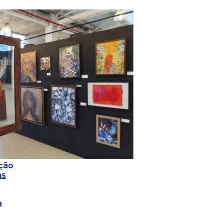
ção
as
a