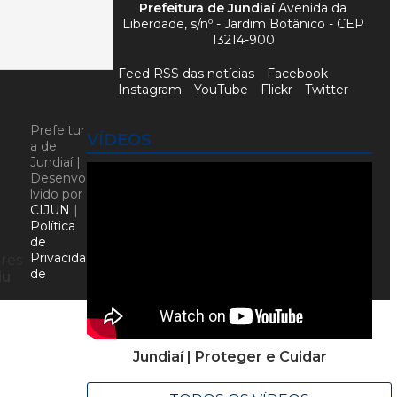
Prefeitura de Jundiaí
Avenida da
Liberdade, s/nº - Jardim Botânico - CEP
13214-900
Feed RSS das notícias
Facebook
Instagram
YouTube
Flickr
Twitter
Prefeitur
VÍDEOS
a de
Jundiaí |
Desenvo
lvido por
CIJUN
|
Política
de
Privacida
res
de
iu
Jundiaí | Proteger e Cuidar