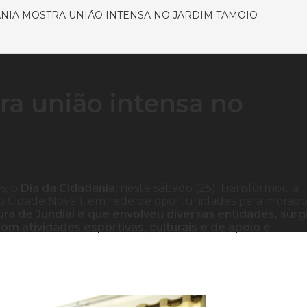
ANIA MOSTRA UNIÃO INTENSA NO JARDIM TAMOIO
ra união intensa no
s, o
Dia da Cidadania
, neste sábado (25), transformou a
o Cidade Nova 1, em rede de oportunidades para morado
tura de Jundiaí e que envolveu diversas entidades, surg
om atividades esportivas, culturais e de apoio e