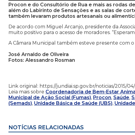
Procon e do Consultório de Rua e mais as rodas de
além do Labirinto de Sensações e as salas de cort
também levaram produtos artesanais ou alimentício
De acordo com Miguel Arcanjo, presidente da Associ
muito positivo para o acesso de moradores. “Esperam
A Câmara Municipal também esteve presente com o v
José Arnaldo de Oliveira
Fotos: Alessandro Rosman
Link original: https://jundiai.sp.gov.br/noticias/2015
Leia mais sobre
Coordenadoria de Bem-Estar Anima
Municipal de Ação Social (Fumas)
,
Procon
,
Saúde
,
S
(Semads)
,
Unidade Básica de Saúde (UBS)
,
Unidade
NOTÍCIAS RELACIONADAS