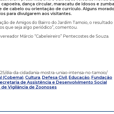
 capoeira, dança circular, maracatu de idosos e zumba
e de cabelo ou orientação de currículo. Alguns morad
s para divulgarem aos visitantes.
ação de Amigos do Bairro do Jardim Tamoio, o resultado
os que seja algo periódico”, comentou.
ereador Márcio “Cabeleireiro” Pentecostes de Souza.
/04/25/dia-da-cidadania-mostra-uniao-intensa-no-tamoio/
l (Cobema)
,
Cultura
,
Defesa Civil
,
Educação
,
Fundação
ecretaria de Assistência e Desenvolvimento Social
 de Vigilância de Zoonoses