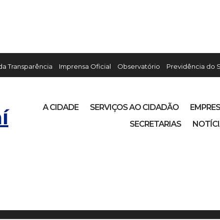
 da Transparência
Imprensa Oficial
Observatório
Previdência do 
A CIDADE
SERVIÇOS AO CIDADÃO
EMPRE
í
SECRETARIAS
NOTÍC