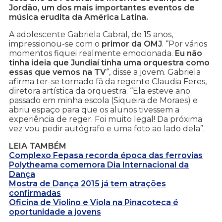
Jordão, um dos mais importantes eventos de
música erudita da América Latina.
A adolescente Gabriela Cabral, de 15 anos,
impressionou-se com o
primor da OMJ
. “Por vários
momentos fiquei realmente emocionada.
Eu não
tinha ideia que Jundiaí tinha uma orquestra como
essas que vemos na TV
“, disse a jovem. Gabriela
afirma ter-se tornado fã da regente Claudia Feres,
diretora artística da orquestra. “Ela esteve ano
passado em minha escola (Siqueira de Moraes) e
abriu espaço para que os alunos tivessem a
experiência de reger. Foi muito legal! Da próxima
vez vou pedir autógrafo e uma foto ao lado dela”.
LEIA TAMBÉM
Complexo Fepasa recorda época das ferrovias
Polytheama comemora Dia Internacional da
Dança
Mostra de Dança 2015 já tem atrações
confirmadas
Oficina de Violino e Viola na Pinacoteca é
oportunidade a jovens