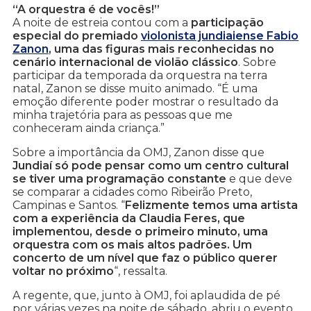
“A orquestra é de vocês!”
A noite de estreia contou com a
participação
especial do premiado
violonista jundiaiense Fabio
Zanon
, uma das figuras mais reconhecidas no
cenário internacional de violão clássico
. Sobre
participar da temporada da orquestra na terra
natal, Zanon se disse muito animado. “É uma
emoção diferente poder mostrar o resultado da
minha trajetória para as pessoas que me
conheceram ainda criança.”
Sobre a importância da OMJ, Zanon disse que
Jundiaí só pode pensar como um centro cultural
se tiver uma programação constante
e que deve
se comparar a cidades como Ribeirão Preto,
Campinas e Santos. “
Felizmente temos uma artista
com a experiência da Claudia Feres, que
implementou, desde o primeiro minuto, uma
orquestra com os mais altos padrões. Um
concerto de um nível que faz o público querer
voltar no próximo
“, ressalta.
A regente, que, junto à OMJ, foi aplaudida de pé
por várias vezes na noite de sábado, abriu o evento