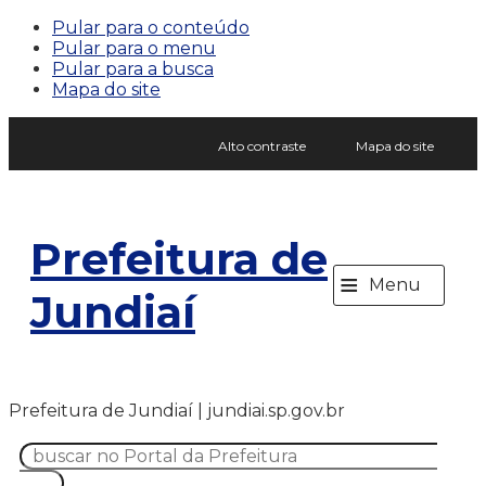
Pular para o conteúdo
Pular para o menu
Pular para a busca
Mapa do site
Alto contraste
Mapa do site
Prefeitura de
≡
Menu
Jundiaí
Prefeitura de Jundiaí | jundiai.sp.gov.br