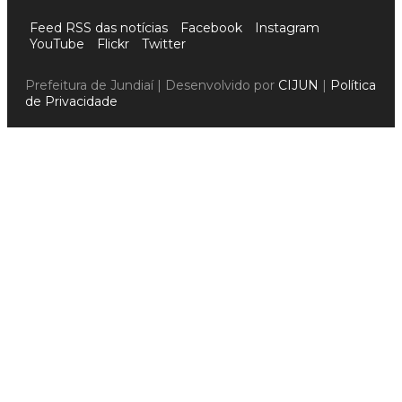
Feed RSS das notícias
Facebook
Instagram
YouTube
Flickr
Twitter
Prefeitura de Jundiaí | Desenvolvido por
CIJUN
|
Política
de Privacidade