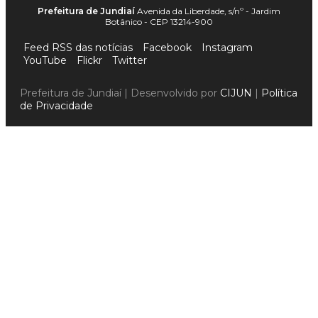
Prefeitura de Jundiaí
Avenida da Liberdade, s/nº - Jardim
Botânico - CEP 13214-900
Feed RSS das notícias
Facebook
Instagram
YouTube
Flickr
Twitter
Prefeitura de Jundiaí | Desenvolvido por
CIJUN
|
Política
de Privacidade