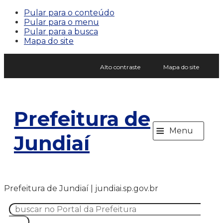
Pular para o conteúdo
Pular para o menu
Pular para a busca
Mapa do site
Alto contraste
Mapa do site
Prefeitura de
≡
Menu
Jundiaí
Prefeitura de Jundiaí | jundiai.sp.gov.br