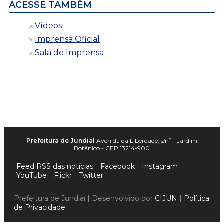
ACESSE TAMBÉM
Vídeos
Imprensa Oficial
Sala de Imprensa
Prefeitura de Jundiaí
Avenida da Liberdade, s/nº - Jardim
Botânico - CEP 13214-900
Feed RSS das notícias
Facebook
Instagram
YouTube
Flickr
Twitter
Prefeitura de Jundiaí | Desenvolvido por
CIJUN
|
Política
de Privacidade