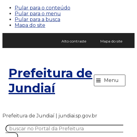
Pular para o conteúdo
Pular para o menu
Pular para a busca
Mapa do site
Alto contraste
Mapa do site
Prefeitura de
≡
Menu
Jundiaí
Prefeitura de Jundiaí | jundiai.sp.gov.br