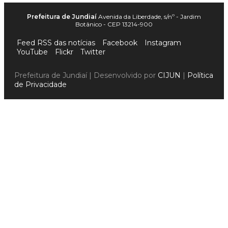
Prefeitura de Jundiaí
Avenida da Liberdade, s/nº - Jardim
Botânico - CEP 13214-900
Feed RSS das notícias
Facebook
Instagram
YouTube
Flickr
Twitter
Prefeitura de Jundiaí | Desenvolvido por
CIJUN
|
Política
de Privacidade