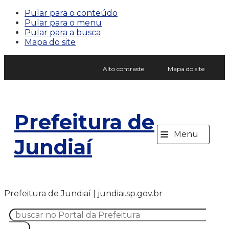
Pular para o conteúdo
Pular para o menu
Pular para a busca
Mapa do site
Alto contraste
Mapa do site
Prefeitura de
≡
Menu
Jundiaí
Prefeitura de Jundiaí | jundiai.sp.gov.br