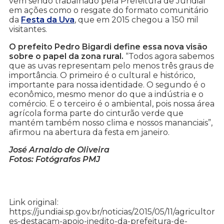
vem sendo trabalhado pela Prefeitura de Jundiaí
em ações como o resgate do formato comunitário
da
Festa da Uva
, que em 2015 chegou a 150 mil
visitantes.
O prefeito Pedro Bigardi define essa nova visão
sobre o papel da zona rural.
“Todos agora sabemos
que as uvas representam pelo menos três graus de
importância. O primeiro é o cultural e histórico,
importante para nossa identidade. O segundo é o
econômico, mesmo menor do que a indústria e o
comércio. E o terceiro é o ambiental, pois nossa área
agrícola forma parte do cinturão verde que
mantém também nosso clima e nossos mananciais”,
afirmou na abertura da festa em janeiro.
José Arnaldo de Oliveira
Fotos: Fotógrafos PMJ
Link original:
https://jundiai.sp.gov.br/noticias/2015/05/11/agricultor
es-destacam-apoio-inedito-da-prefeitura-de-