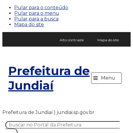
Pular para o conteúdo
Pular para o menu
Pular para a busca
Mapa do site
Alto contraste
Mapa do site
Prefeitura de
≡
Menu
Jundiaí
Prefeitura de Jundiaí | jundiai.sp.gov.br