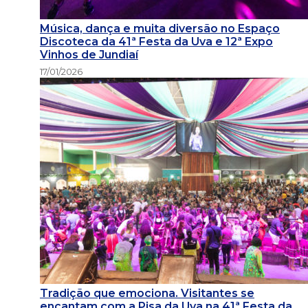
Música, dança e muita diversão no Espaço
Discoteca da 41ª Festa da Uva e 12ª Expo
Vinhos de Jundiaí
17/01/2026
Tradição que emociona. Visitantes se
encantam com a Pisa da Uva na 41ª Festa da