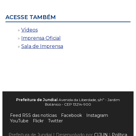
data
ACESSE TAMBÉM
Vídeos
Imprensa Oficial
Sala de Imprensa
Prefeitura de Jundiaí
Avenida da Liberdade, s/nº - Jardim
Botânico - CEP 13214-900
Feed RSS das notícias
Facebook
Instagram
YouTube
Flickr
Twitter
Prefeitura de Jundiaí | Desenvolvido por
CIJUN
|
Política